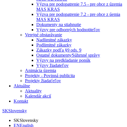
Výzva pre podopatrenie 7.5 - pre obce z územia
MAS KRAS
Výzva pre podopatrenie 7.2 - pre obce z úemia
MAS KRAS
Dokumenty na stiahnutie
Výzvy pre odborných hodnotiteľov
Verejné obstarávanie
Nadlimitné zákazky
Podlimitné zákazky
Zákazky podľa §9 ods. 9
Ostatné dokumenty⁄Súhrnné správy
Výzvy na predkladanie ponúk
Výzvy žiadateľov
Animácia územia
Projekty - Povinná publicita
Projekty žiadaťeľov
Aktuálne
Aktuality
Kalendár akcií
Kontakt
SK
Slovensky
SK
Slovensky
EN
English