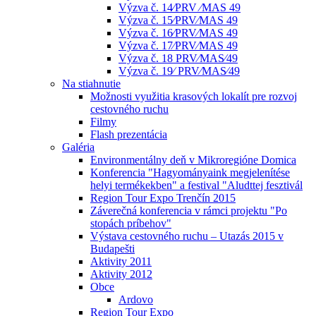
Výzva č. 14⁄PRV ⁄MAS 49
Výzva č. 15⁄PRV⁄MAS 49
Výzva č. 16⁄PRV⁄MAS 49
Výzva č. 17⁄PRV⁄MAS 49
Výzva č. 18 PRV⁄MAS⁄49
Výzva č. 19⁄ PRV⁄MAS⁄49
Na stiahnutie
Možnosti využitia krasových lokalít pre rozvoj
cestovného ruchu
Filmy
Flash prezentácia
Galéria
Environmentálny deň v Mikroregióne Domica
Konferencia "Hagyományaink megjelenítése
helyi termékekben" a festival "Aludttej fesztivál
Region Tour Expo Trenčín 2015
Záverečná konferencia v rámci projektu "Po
stopách príbehov"
Výstava cestovného ruchu – Utazás 2015 v
Budapešti
Aktivity 2011
Aktivity 2012
Obce
Ardovo
Region Tour Expo