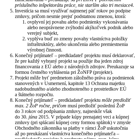
príslušného inšpektorátu práce, nie starším ako tri mesiace4.
Investícia sa musí využívať najmenej päť rokov po podpise
zmluvy, pričom nesmie prejsť podstatnou zmenou, ktorá:
ovplyvní jej povahu alebo podmienky vykonávania
alebo neoprávnene zvýhodní akýkoľvek podnik alebo
verejný subjekt,
vyplýva buď zo zmeny povahy vlastníctva položky
infraštruktúry, alebo ukončenia alebo premiestnenia
výrobnej činnosti.
Konečný prijímateľ – predkladateľ projektu musí deklarovať,
že pre každý vybraný projekt sa použije iba jeden zdroj
financovania z EÚ alebo z národných zdrojov. Preukazuje sa
formou čestného vyhlásenia pri ŽoNFP (projekte).
Projekt môže byť predmetom záložného práva za podmienok
stanovených v Usmernení, kapitole 13 Ochrana majetku
nadobudnutého a/alebo zhodnoteného z prostriedkov EÚ
a štátneho rozpočtu.
Konečný prijímateľ – predkladateľ projektu
môže predložiť
max. 2 ŽoP ročne, pričom
musí predložiť poslednú ŽoP
do 3 rokov od podpísania zmluvy, najneskôr však
do 30.
júna
2015. V prípade kúpy prenajatej veci a kúpnej
zmluvy (pri splácaní kúpnej ceny formou splátok) v zmysle
Obchodného zákonníka sa platby v rámci ŽoP uskutočnia
až po preukázaní vlastníctva konečného prijímateľa –