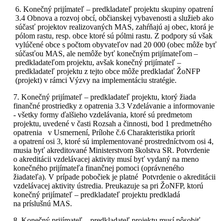
6. Konečný prijímateľ – predkladateľ projektu skupiny opatrení
3.4 Obnova a rozvoj obcí, občianskej vybavenosti a služieb ako
súčasť projektov realizovaných MAS, zahŕňajú aj obec, ktorá je
pólom rastu, resp. obce ktoré sú pólmi rastu. Z podpory sú však
vylúčené obce s počtom obyvateľov nad 20 000 (obec môže byť
súčasťou MAS, ale nemôže byť konečným prijímateľom –
predkladateľom projektu, avšak konečný prijímateľ –
predkladateľ projektu z tejto obce môže predkladať ŽoNFP
(projekt) v rámci Výzvy na implementáciu stratégie.
7. Konečný prijímateľ – predkladateľ projektu, ktorý žiada
finančné prostriedky z opatrenia 3.3 Vzdelávanie a informovanie
- všetky formy ďalšieho vzdelávania, ktoré sú predmetom
projektu, uvedené v časti Rozsah a činnosti, bod 1 predmetného
opatrenia v Usmernení, Prílohe č.6 Charakteristika priorít
a opatrení osi 3, ktoré sú implementované prostredníctvom osi 4,
musia byť akreditované Ministerstvom školstva SR. Potvrdenie
o akreditácii vzdelávacej aktivity musí byť vydaný na meno
konečného prijímateľa finančnej pomoci (oprávneného
žiadateľa). V prípade pobočiek je platné Potvrdenie o akreditácii
vzdelávacej aktivity ústredia. Preukazuje sa pri ŽoNFP, ktorú
konečný prijímateľ – predkladateľ projektu predkladá
na príslušnú MAS.
8. Konečný prijímateľ – predkladateľ projektu musí pôsobiť