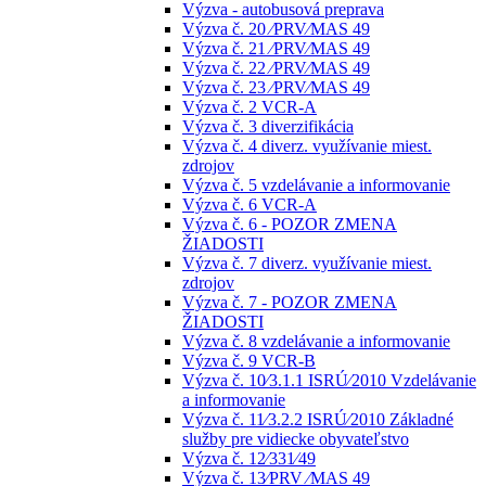
Výzva - autobusová preprava
Výzva č. 20 ⁄PRV⁄MAS 49
Výzva č. 21 ⁄PRV⁄MAS 49
Výzva č. 22 ⁄PRV⁄MAS 49
Výzva č. 23 ⁄PRV⁄MAS 49
Výzva č. 2 VCR-A
Výzva č. 3 diverzifikácia
Výzva č. 4 diverz. využívanie miest.
zdrojov
Výzva č. 5 vzdelávanie a informovanie
Výzva č. 6 VCR-A
Výzva č. 6 - POZOR ZMENA
ŽIADOSTI
Výzva č. 7 diverz. využívanie miest.
zdrojov
Výzva č. 7 - POZOR ZMENA
ŽIADOSTI
Výzva č. 8 vzdelávanie a informovanie
Výzva č. 9 VCR-B
Výzva č. 10⁄3.1.1 ISRÚ⁄2010 Vzdelávanie
a informovanie
Výzva č. 11⁄3.2.2 ISRÚ⁄2010 Základné
služby pre vidiecke obyvateľstvo
Výzva č. 12⁄331⁄49
Výzva č. 13⁄PRV ⁄MAS 49