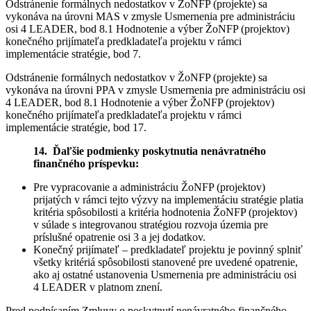
Odstránenie formálnych nedostatkov v ŽoNFP (projekte) sa
vykonáva na úrovni MAS v zmysle Usmernenia pre administráciu
osi 4 LEADER, bod 8.1 Hodnotenie a výber ŽoNFP (projektov)
konečného prijímateľa predkladateľa projektu v rámci
implementácie stratégie, bod 7.
Odstránenie formálnych nedostatkov v ŽoNFP (projekte) sa
vykonáva na úrovni PPA v zmysle Usmernenia pre administráciu osi
4 LEADER, bod 8.1 Hodnotenie a výber ŽoNFP (projektov)
konečného prijímateľa predkladateľa projektu v rámci
implementácie stratégie, bod 17.
14. Ďaľšie podmienky poskytnutia nenávratného
finančného príspevku:
Pre vypracovanie a administráciu ŽoNFP (projektov)
prijatých v rámci tejto výzvy na implementáciu stratégie platia
kritéria spôsobilosti a kritéria hodnotenia ŽoNFP (projektov)
v súlade s integrovanou stratégiou rozvoja územia pre
príslušné opatrenie osi 3 a jej dodatkov.
Konečný prijímateľ – predkladateľ projektu je povinný splniť
všetky kritériá spôsobilosti stanovené pre uvedené opatrenie,
ako aj ostatné ustanovenia Usmernenia pre administráciu osi
4 LEADER v platnom znení.
Pred podpísaním Zmluvy o poskytnutí nenávratného finančného