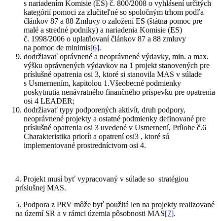
s nariadením Komisie (ES) č. 800/2008 o vyhlásení určitých
kategórií pomoci za zlučiteľné so spoločným trhom podľa
článkov 87 a 88 Zmluvy o založení ES (štátna pomoc pre
malé a stredné podniky) a nariadenia Komisie (ES)
č. 1998/2006 o uplatňovaní článkov 87 a 88 zmluvy
na pomoc de minimis
[6]
.
dodržiavať oprávnené a neoprávnené výdavky, min. a max.
výšku oprávnených výdavkov na 1 projekt stanovených pre
príslušné opatrenia osi 3, ktoré si stanovila MAS v súlade
s Usmernením, kapitolou 1.Všeobecné podmienky
poskytnutia nenávratného finančného príspevku pre opatrenia
osi 4 LEADER;
dodržiavať typy podporených aktivít, druh podpory,
neoprávnené projekty a ostatné podmienky definované pre
príslušné opatrenia osi 3 uvedené v Usmernení, Prílohe č.6
Charakteristika priorít a opatrení osi3 , ktoré sú
implementované prostredníctvom osi 4.
4. Projekt musí byť vypracovaný v súlade so stratégiou
príslušnej MAS.
5. Podpora z PRV môže byť použitá len na projekty realizované
na území SR a v rámci územia pôsobnosti MAS
[7]
.