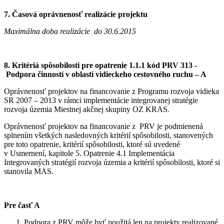
7. Časová oprávnenosť realizácie projektu
Maximálna doba realizácie do 30.6.2015
8. Kritériá spôsobilosti pre opatrenie
1.1.1 kód
PRV 313 -
Podpora činností v oblasti vidieckeho cestovného ruchu – A
Oprávnenosť projektov na financovanie z Programu rozvoja vidieka
SR 2007 – 2013 v rámci implementácie integrovanej stratégie
rozvoja územia Miestnej akčnej skupiny OZ KRAS
.
Oprávnenosť projektov na financovanie z PRV je podmienená
splnením všetkých nasledovných kritérií spôsobilosti, stanovených
pre toto opatrenie, kritérií spôsobilosti, ktoré sú uvedené
v Usmernení, kapitole 5. Opatrenie 4.1 Implementácia
Integrovaných stratégií rozvoja územia a kritérií spôsobilosti, ktoré si
stanovila MAS.
Pre časť A
Podpora z PRV môže byť použitá len na projekty realizované