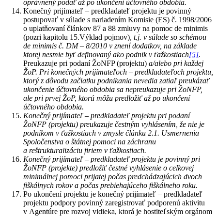
oprávnený podať až po ukončení účtovného obdobia.
Konečný prijímateľ – predkladateľ projektu je povinný
postupovať v súlade s nariadením Komisie (ES) č. 1998/2006
o uplatňovaní článkov 87 a 88 zmluvy na pomoc de minimis
(pozri kapitolu 15.Výklad pojmov),
t.j. v súlade so schémou
de minimis č. DM – 8/2010 v znení dodatkov, na základe
ktorej nesmie byť definovaný ako podnik v ťažkostiach
[5]
.
Preukazuje pri podaní ŽoNFP (projektu)
a/alebo pri každej
ŽoP. Pri konečných prijímateľoch – predkladateľoch projektu,
ktorý z dôvodu začiatku podnikania nevedia zatiaľ preukázať
ukončenie účtovného obdobia sa nepreukazuje pri ŽoNFP,
ale pri prvej ŽoP, ktorú môžu predložiť až po ukončení
účtovného obdobia.
Konečný prijímateľ – predkladateľ projektu
pri podaní
ŽoNFP (projektu) preukazuje čestným vyhlásením, že nie je
podnikom v ťažkostiach v zmysle článku 2.1. Usmernenia
Spoločenstva o štátnej pomoci na záchranu
a reštrukturalizáciu firiem v ťažkostiach.
Konečný prijímateľ – predkladateľ projektu je povinný pri
ŽoNFP (projekte) predložiť čestné vyhlásenie o celkovej
minimálnej pomoci prijatej počas predchádzajúcich dvoch
fiškálnych rokov a počas prebiehajúceho fiškálneho roku.
Po ukončení projektu je konečný prijímateľ – predkladateľ
projektu podpory povinný zaregistrovať podporenú aktivitu
v Agentúre pre rozvoj vidieka, ktorá je hostiteľským orgánom