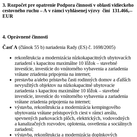
3. Rozpočet pre opatrenie Podpora činností v oblasti vidieckeho
cestovného ruchu – A v rámci vyhlásenej výzvy činí 131.466,--
EUR
4. Oprávnené činnosti
Časť A
(článok 55 b) nariadenia Rady (ES) č. 1698/2005)
rekonštrukcia a modernizácia nízkokapacitných ubytovacích
zariadení s kapacitou maximálne 10 lôžok – stavebné
investície, investície do vnútorného vybavenia a zariadenia
vrátane zriadenia pripojenia na internet;
prestavba a/alebo prístavba časti rodinných domov a ďalších
nevyužitých objektov na nízkokapacitné ubytovacie
zariadenia s kapacitou maximálne 10 lôžok – stavebné
investície, investície do vnútorného vybavenia a zariadenia
vrátane zriadenia pripojenia na internet;
výstavba, rekonštrukcia a modernizácia kempingového
ubytovania vrátane prístupových ciest v rámci areálu,
spevnených parkovacích plôch, elektrických, vodovodných
a kanalizačných rozvodov, oplotenia, osvetlenia a sociálnych
zariadení;
výstavba, rekonštrukcia a modernizácia doplnkových