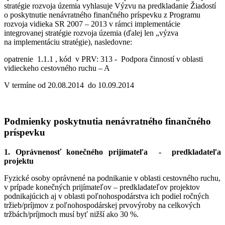
stratégie rozvoja územia vyhlasuje Výzvu na predkladanie Žiadostí
o poskytnutie nenávratného finančného príspevku z Programu
rozvoja vidieka SR 2007 – 2013 v rámci implementácie
integrovanej stratégie rozvoja územia (ďalej len „výzva
na implementáciu stratégie), nasledovne:
opatrenie 1.1.1 , kód v PRV: 313 - Podpora činností v oblasti
vidieckeho cestovného ruchu – A
V termíne od 20.08.2014 do 10.09.2014
Podmienky poskytnutia nenávratného finančného
príspevku
1. Oprávnenosť konečného prijímateľa - predkladateľa
projektu
Fyzické osoby oprávnené na podnikanie v oblasti cestovného ruchu,
v prípade konečných prijímateľov – predkladateľov projektov
podnikajúcich aj v oblasti poľnohospodárstva ich podiel ročných
tržieb/príjmov z poľnohospodárskej prvovýroby na celkových
tržbách/príjmoch musí byť nižší ako 30 %.