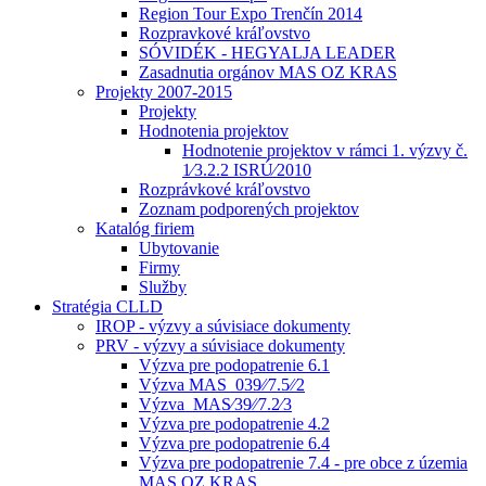
Region Tour Expo Trenčín 2014
Rozpravkové kráľovstvo
SÓVIDÉK - HEGYALJA LEADER
Zasadnutia orgánov MAS OZ KRAS
Projekty 2007-2015
Projekty
Hodnotenia projektov
Hodnotenie projektov v rámci 1. výzvy č.
1⁄3.2.2 ISRÚ⁄2010
Rozprávkové kráľovstvo
Zoznam podporených projektov
Katalóg firiem
Ubytovanie
Firmy
Služby
Stratégia CLLD
IROP - výzvy a súvisiace dokumenty
PRV - výzvy a súvisiace dokumenty
Výzva pre podopatrenie 6.1
Výzva MAS_039⁄⁄7.5⁄⁄2
Výzva_MAS⁄39⁄⁄7.2⁄3
Výzva pre podopatrenie 4.2
Výzva pre podopatrenie 6.4
Výzva pre podopatrenie 7.4 - pre obce z územia
MAS OZ KRAS