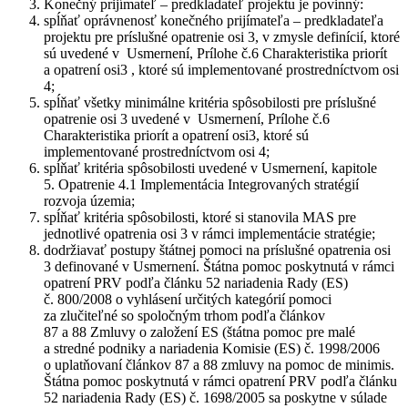
Konečný prijímateľ – predkladateľ projektu je povinný:
spĺňať oprávnenosť konečného prijímateľa – predkladateľa
projektu pre príslušné opatrenie osi 3, v zmysle definícií, ktoré
sú uvedené v Usmernení, Prílohe č.6 Charakteristika priorít
a opatrení osi3 , ktoré sú implementované prostredníctvom osi
4;
spĺňať všetky minimálne kritéria spôsobilosti pre príslušné
opatrenie osi 3 uvedené v Usmernení, Prílohe č.6
Charakteristika priorít a opatrení osi3, ktoré sú
implementované prostredníctvom osi 4;
spĺňať kritéria spôsobilosti uvedené v Usmernení, kapitole
5. Opatrenie 4.1 Implementácia Integrovaných stratégií
rozvoja územia;
spĺňať kritéria spôsobilosti, ktoré si stanovila MAS pre
jednotlivé opatrenia osi 3 v rámci implementácie stratégie;
dodržiavať postupy štátnej pomoci na príslušné opatrenia osi
3 definované v Usmernení. Štátna pomoc poskytnutá v rámci
opatrení PRV podľa článku 52 nariadenia Rady (ES)
č. 800/2008 o vyhlásení určitých kategórií pomoci
za zlučiteľné so spoločným trhom podľa článkov
87 a 88 Zmluvy o založení ES (štátna pomoc pre malé
a stredné podniky a nariadenia Komisie (ES) č. 1998/2006
o uplatňovaní článkov 87 a 88 zmluvy na pomoc de minimis.
Štátna pomoc poskytnutá v rámci opatrení PRV podľa článku
52 nariadenia Rady (ES) č. 1698/2005 sa poskytne v súlade