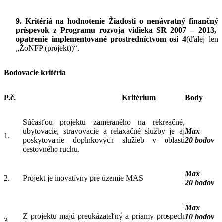
9. Kritériá na hodnotenie Žiadosti o nenávratný finančný
príspevok z Programu rozvoja vidieka SR 2007 – 2013,
opatrenie implementované prostredníctvom osi 4
(ďalej len
„ŽoNFP (projekt))“.
Bodovacie kritéria
P.č.
Kritérium
Body
Súčasťou projektu zameraného na rekreačné,
ubytovacie, stravovacie a relaxačné služby je aj
Max
1.
poskytovanie doplnkových služieb v oblasti
20 bodov
cestovného ruchu.
Max
2.
Projekt je inovatívny pre územie MAS
20 bodov
Max
Z projektu majú preukázateľný a priamy prospech
10 bodov
3.