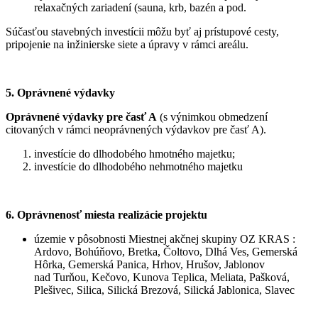
relaxačných zariadení (sauna, krb, bazén a pod.
Súčasťou stavebných investícii môžu byť aj prístupové cesty,
pripojenie na inžinierske siete a úpravy v rámci areálu.
5.
Oprávnené výdavky
Oprávnené výdavky pre časť A
(s výnimkou obmedzení
citovaných v rámci neoprávnených výdavkov pre časť A).
investície do dlhodobého hmotného majetku;
investície do dlhodobého nehmotného majetku
6. Oprávnenosť miesta realizácie projektu
územie v pôsobnosti Miestnej akčnej skupiny OZ KRAS :
Ardovo, Bohúňovo, Bretka, Čoltovo, Dlhá Ves, Gemerská
Hôrka, Gemerská Panica, Hrhov, Hrušov, Jablonov
nad Turňou, Kečovo, Kunova Teplica, Meliata, Pašková,
Plešivec, Silica, Silická Brezová, Silická Jablonica, Slavec