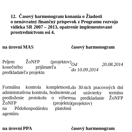
12. Časový harmonogram konania o Žiadosti
o nenávratný finančný príspevok z Programu rozvoja
vidieka SR 2007 – 2013, opatrenie implementované
prostredníctvom osi 4.
na úrovni MAS
časový harmonogram
Príjem ŽoNFP (projektov)
Od 20.08.2014
konečného prijímateľa –
do 10.09.2014
predkladateľa projektu
Formálna kontrola kompletnosti,
do 30-tich pracovných dní
administratívna kontrola, hodnotenie,
od uzávierky termínu
predloženie protokolu o výbere
na predkladanie ŽoNFP
ŽoNFP (projektu)
(projektov)
na Pôdohospodársku platobnú
agentúru
na úrovni PPA
časový harmonogram