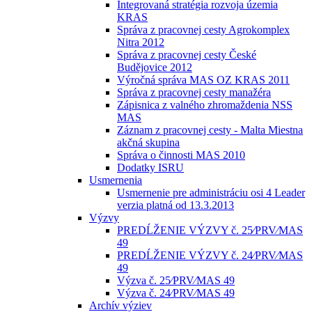
Integrovaná stratégia rozvoja územia
KRAS
Správa z pracovnej cesty Agrokomplex
Nitra 2012
Správa z pracovnej cesty České
Budějovice 2012
Výročná správa MAS OZ KRAS 2011
Správa z pracovnej cesty manažéra
Zápisnica z valného zhromaždenia NSS
MAS
Záznam z pracovnej cesty - Malta Miestna
akčná skupina
Správa o činnosti MAS 2010
Dodatky ISRU
Usmernenia
Usmernenie pre administráciu osi 4 Leader
verzia platná od 13.3.2013
Výzvy
PREDĹŽENIE VÝZVY č. 25⁄PRV⁄MAS
49
PREDĹŽENIE VÝZVY č. 24⁄PRV⁄MAS
49
Výzva č. 25⁄PRV⁄MAS 49
Výzva č. 24⁄PRV⁄MAS 49
Archív výziev