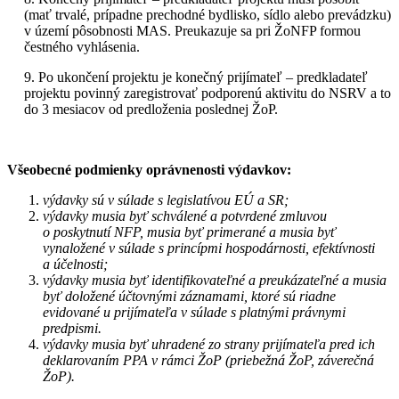
(mať trvalé, prípadne prechodné bydlisko, sídlo alebo prevádzku)
v území pôsobnosti MAS. Preukazuje sa pri ŽoNFP formou
čestného vyhlásenia.
9. Po ukončení projektu je konečný prijímateľ – predkladateľ
projektu povinný zaregistrovať podporenú aktivitu do NSRV a to
do 3 mesiacov od predloženia poslednej ŽoP.
Všeobecné podmienky oprávnenosti výdavkov:
výdavky sú v súlade s legislatívou EÚ a SR;
výdavky musia byť schválené a potvrdené zmluvou
o poskytnutí NFP, musia byť primerané a musia byť
vynaložené v súlade s princípmi hospodárnosti, efektívnosti
a účelnosti;
výdavky musia byť identifikovateľné a preukázateľné a musia
byť doložené účtovnými záznamami, ktoré sú riadne
evidované u prijímateľa v súlade s platnými právnymi
predpismi.
výdavky musia byť uhradené zo strany prijímateľa pred ich
deklarovaním PPA v rámci ŽoP (priebežná ŽoP, záverečná
ŽoP).