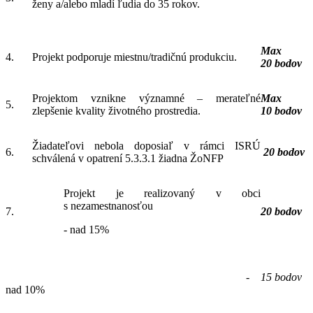
ženy a/alebo mladí ľudia do 35 rokov.
Max
4.
Projekt podporuje miestnu/tradičnú produkciu.
20 bodov
Projektom vznikne významné – merateľné
Max
5.
zlepšenie kvality životného prostredia.
10 bodov
Žiadateľovi nebola doposiaľ v rámci ISRÚ
6.
20 bodov
schválená v opatrení 5.3.3.1 žiadna ŽoNFP
Projekt je realizovaný v obci
s nezamestnanosťou
7.
20 bodov
- nad 15%
-
15 bodov
nad 10%