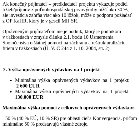
Ak konečný prijímateľ – predkladateľ projektu vykazuje podiel
tržieb/príjmov z poľnohospodárskej prvovýroby nižší ako 30 %,
ale investícia zahŕňa viac ako 10 lôžok, môže o podporu požiadať
z OP KaHR, ktorý je v gescii MH SR.
Oprávneným prijímateľom nie je podnik, ktorý je podnikom
v ťažkostiach v zmysle článku 2.1, bodu 10 Usmernenia
Spoločenstva o štátnej pomoci na záchranu a reštrukturalizáciu
firiem v ťažkostiach (Ú. V. C 244 z 1. 10. 2004, str. 2).
2. Výška oprávnených výdavkov na 1 projekt
Minimálna výška oprávnených výdavkov na 1 projekt:
2 600 EUR
Maximálna výška oprávnených výdavkov na 1 projekt:
1
30.000 EUR
Maximálna výška pomoci z celkových oprávnených výdavkov:
- 50 % (40 % EÚ, 10 % SR) pre oblasti cieľa Konvergencia, pričom
minimálne 50 % predstavujú vlastné zdroje.