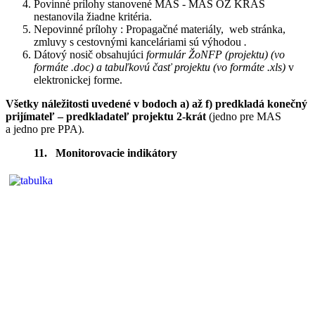
Povinné prílohy stanovené MAS - MAS OZ KRAS
nestanovila žiadne kritéria.
Nepovinné prílohy : Propagačné materiály, web stránka,
zmluvy s cestovnými kanceláriami sú výhodou
.
Dátový nosič obsahujúci
formulár ŽoNFP (projektu) (vo
formáte .doc) a tabuľkovú časť projektu (vo formáte .xls)
v
elektronickej forme.
Všetky náležitosti uvedené v bodoch a) až f) predkladá konečný
prijímateľ – predkladateľ projektu 2-krát
(jedno pre MAS
a jedno pre PPA).
11. Monitorovacie indikátory