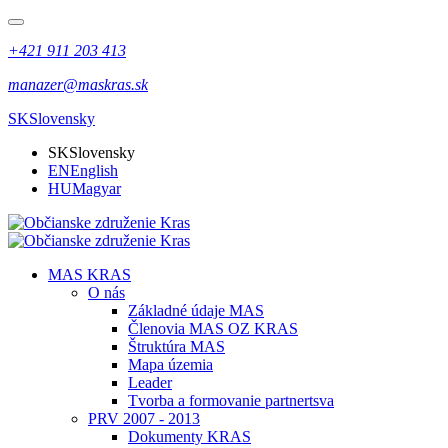
+421 911 203 413
manazer@maskras.sk
SK
Slovensky
SK
Slovensky
EN
English
HU
Magyar
MAS KRAS
O nás
Základné údaje MAS
Členovia MAS OZ KRAS
Štruktúra MAS
Mapa územia
Leader
Tvorba a formovanie partnertsva
PRV 2007 - 2013
Dokumenty KRAS