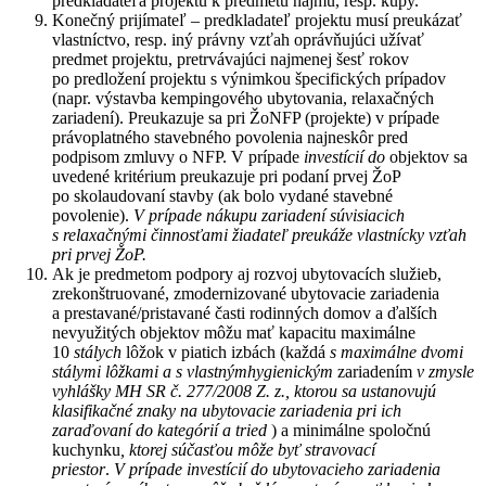
predkladateľa projektu k predmetu nájmu, resp. kúpy.
Konečný prijímateľ – predkladateľ projektu musí preukázať
vlastníctvo, resp. iný právny vzťah oprávňujúci užívať
predmet projektu, pretrvávajúci najmenej šesť rokov
po predložení projektu s výnimkou špecifických prípadov
(napr. výstavba kempingového ubytovania, relaxačných
zariadení). Preukazuje sa pri ŽoNFP (projekte) v prípade
právoplatného stavebného povolenia najneskôr pred
podpisom zmluvy o NFP. V prípade
investícií do
objektov sa
uvedené kritérium preukazuje pri podaní prvej ŽoP
po skolaudovaní stavby (ak bolo vydané stavebné
povolenie).
V prípade nákupu zariadení súvisiacich
s relaxačnými činnosťami žiadateľ preukáže vlastnícky vzťah
pri prvej ŽoP.
Ak je predmetom podpory aj rozvoj ubytovacích služieb,
zrekonštruované, zmodernizované ubytovacie zariadenia
a prestavané/pristavané časti rodinných domov a ďalších
nevyužitých objektov môžu mať kapacitu maximálne
10
stálych
lôžok v piatich izbách (každá
s maximálne dvomi
stálymi lôžkami a s vlastným
hygienickým
zariadením
v zmysle
vyhlášky MH SR č. 277/2008 Z. z., ktorou sa ustanovujú
klasifikačné znaky na ubytovacie zariadenia pri ich
zaraďovaní do kategórií a tried
) a minimálne spoločnú
kuchynku
, ktorej súčasťou môže byť stravovací
priestor
.
V prípade investícií do ubytovacieho zariadenia