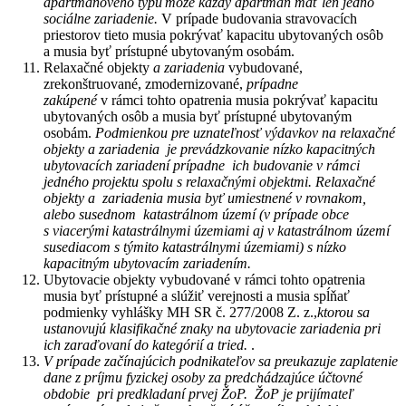
apartmánového typu
môže každý apartmán mať len jedno
sociálne zariadenie.
V prípade budovania stravovacích
priestorov tieto musia pokrývať kapacitu ubytovaných osôb
a musia byť prístupné ubytovaným osobám.
Relaxačné objekty
a zariadenia
vybudované,
zrekonštruované, zmodernizované,
prípadne
zakúpené
v rámci tohto opatrenia musia pokrývať kapacitu
ubytovaných osôb a musia byť prístupné ubytovaným
osobám.
Podmienkou pre uznateľnosť výdavkov na relaxačné
objekty a zariadenia je prevádzkovanie nízko kapacitných
ubytovacích zariadení prípadne ich budovanie v rámci
jedného projektu spolu s relaxačnými objektmi. Relaxačné
objekty a zariadenia musia byť umiestnené v rovnakom,
alebo susednom katastrálnom území (v prípade obce
s viacerými katastrálnymi územiami aj v katastrálnom území
susediacom s týmito katastrálnymi územiami) s nízko
kapacitným ubytovacím zariadením.
Ubytovacie objekty vybudované v rámci tohto opatrenia
musia byť prístupné a slúžiť verejnosti a musia spĺňať
podmienky vyhlášky MH SR č. 277/2008 Z. z.,
ktorou sa
ustanovujú klasifikačné znaky na ubytovacie zariadenia pri
ich zaraďovaní do kategórií a tried.
.
V prípade začínajúcich podnikateľov sa preukazuje zaplatenie
dane z príjmu fyzickej osoby za predchádzajúce účtovné
obdobie pri predkladaní prvej ŽoP. ŽoP je prijímateľ