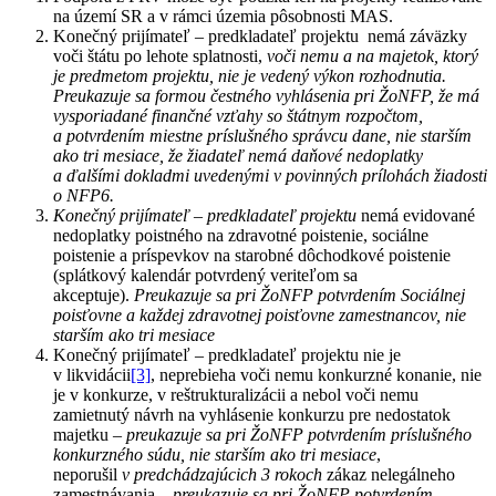
na území SR a v rámci územia pôsobnosti MAS.
Konečný prijímateľ – predkladateľ projektu nemá záväzky
voči štátu po lehote splatnosti,
voči nemu a na majetok, ktorý
je predmetom projektu, nie je vedený výkon rozhodnutia.
Preukazuje sa formou čestného vyhlásenia pri ŽoNFP, že má
vysporiadané finančné vzťahy so štátnym rozpočtom,
a potvrdením miestne príslušného správcu dane, nie starším
ako tri mesiace, že žiadateľ nemá daňové nedoplatky
a ďalšími dokladmi uvedenými v povinných prílohách žiadosti
o NFP6.
Konečný prijímateľ – predkladateľ projektu
nemá evidované
nedoplatky poistného na zdravotné poistenie, sociálne
poistenie a príspevkov na starobné dôchodkové poistenie
(splátkový kalendár potvrdený veriteľom sa
akceptuje).
Preukazuje sa pri ŽoNFP potvrdením Sociálnej
poisťovne a každej zdravotnej poisťovne zamestnancov, nie
starším ako tri mesiace
Konečný prijímateľ – predkladateľ projektu nie je
v likvidácii
[3]
, neprebieha voči nemu konkurzné konanie, nie
je v konkurze, v reštrukturalizácii a nebol voči nemu
zamietnutý návrh na vyhlásenie konkurzu pre nedostatok
majetku –
preukazuje sa pri ŽoNFP potvrdením príslušného
konkurzného súdu, nie starším ako tri mesiace
,
neporušil
v predchádzajúcich 3 rokoch
zákaz nelegálneho
zamestnávania
– preukazuje sa pri ŽoNFP potvrdením