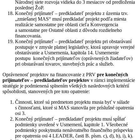
Národnej siete rozvoja vidieka do 3 mesiacov od predloženia
poslednej ŽoP.
Konečný prijímateľ – predkladateľ projektu z územia tzv.
„zmiešanej MAS“ musí predkladať projekt podľa miesta
realizácie samostatne pre oblasti cieľa Konvergencia
a samostatne pre Ostatné oblasti z dôvodu rozdielneho
financovania.
Konečný prijímateľ – predkladateľ projektu pri obstarávaní
postupuje v zmysle platnej legislatívy, ktorá upravuje verejné
obstarávanie a Usmernenia, kapitola 14. Usmernenie
postupu konečných prijímateľov (oprávnených žiadateľov)
pri obstarávaní tovarov, stavebných prác a služieb.
Oprávnenosť projektov na financovanie z PRV
pre konečných
prijímateľov – predkladateľov projektov
v rámci implementácie
stratégie je podmienená splnením všetkých nasledovných kritérií
spôsobilosti, stanovených pre toto opatrenie:
Činnosti, ktoré sú predmetom projektu musia byť v súlade
s činnosťami, ktoré si MAS stanovila pre príslušné opatrenia
osi 3.
Konečný prijímateľ – predkladateľ projektu musí spĺňať
podmienky uvedené v Usmernení, kapitole 1. Všeobecné
podmienky poskytnutia nenávratného finančného príspevku
pre opatrenia osi 4 LEADER, časti B. písm. c), d), h), i), k).