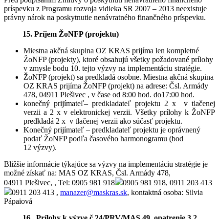
príspevku z Programu rozvoja vidieka SR 2007 – 2013 neexistuje
právny nárok na poskytnutie nenávratného finančného príspevku.
15. Príjem ŽoNFP (projektu)
Miestna akčná skupina OZ KRAS prijíma len kompletné
ŽoNFP (projekty), ktoré obsahujú všetky požadované prílohy
v zmysle bodu 10. tejto výzvy na implementáciu stratégie.
ŽoNFP (projekt) sa predkladá osobne. Miestna akčná skupina
OZ KRAS prijíma ŽoNFP (projekt) na adrese: Čsl. Armády
478, 04911 Plešivec , v čase od 8:00 hod. do17:00 hod.
konečný prijímateľ– predkladateľ projektu 2 x v tlačenej
verzii a 2 x v elektronickej verzii. Všetky prílohy k ŽoNFP
predkladá 2 x v tlačenej verzii ako súčasť projektu.
Konečný prijímateľ – predkladateľ projektu je oprávnený
podať ŽoNFP podľa časového harmonogramu (bod
12 výzvy).
Bližšie informácie týkajúce sa výzvy na implementáciu stratégie je
možné získať na: MAS OZ KRAS, Čsl. Armády 478,
04911 Plešivec, , Tel: 0905 981 918
0905 981 918, 0911 203 413
0911 203 413 ,
manazer@maskras.sk
, kontaktná osoba: Silvia
Pápaiová
16. Prílohy k výzve č 24/PRV/MAS 49. opatrenie 3.2