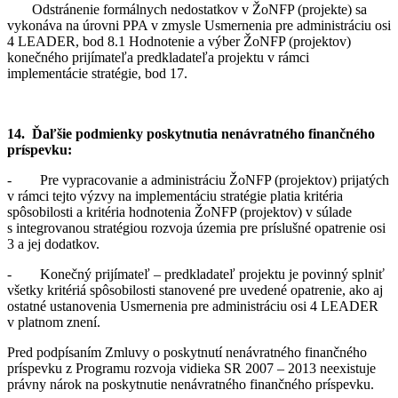
Odstránenie formálnych nedostatkov v ŽoNFP (projekte) sa
vykonáva na úrovni PPA v zmysle Usmernenia pre administráciu osi
4 LEADER, bod 8.1 Hodnotenie a výber ŽoNFP (projektov)
konečného prijímateľa predkladateľa projektu v rámci
implementácie stratégie, bod 17.
14. Ďaľšie podmienky poskytnutia nenávratného finančného
príspevku:
- Pre vypracovanie a administráciu ŽoNFP (projektov) prijatých
v rámci tejto výzvy na implementáciu stratégie platia kritéria
spôsobilosti a kritéria hodnotenia ŽoNFP (projektov) v súlade
s integrovanou stratégiou rozvoja územia pre príslušné opatrenie osi
3 a jej dodatkov.
- Konečný prijímateľ – predkladateľ projektu je povinný splniť
všetky kritériá spôsobilosti stanovené pre uvedené opatrenie, ako aj
ostatné ustanovenia Usmernenia pre administráciu osi 4 LEADER
v platnom znení.
Pred podpísaním Zmluvy o poskytnutí nenávratného finančného
príspevku z Programu rozvoja vidieka SR 2007 – 2013 neexistuje
právny nárok na poskytnutie nenávratného finančného príspevku.