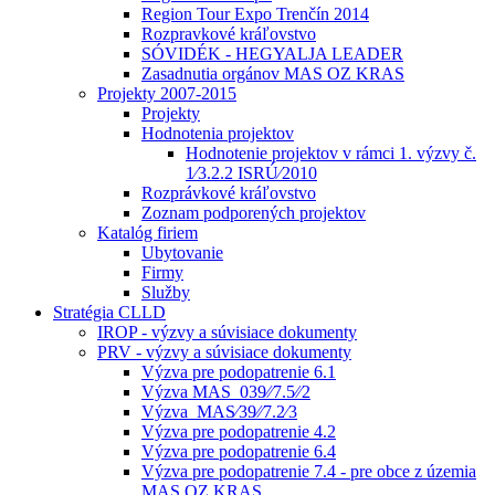
Region Tour Expo Trenčín 2014
Rozpravkové kráľovstvo
SÓVIDÉK - HEGYALJA LEADER
Zasadnutia orgánov MAS OZ KRAS
Projekty 2007-2015
Projekty
Hodnotenia projektov
Hodnotenie projektov v rámci 1. výzvy č.
1⁄3.2.2 ISRÚ⁄2010
Rozprávkové kráľovstvo
Zoznam podporených projektov
Katalóg firiem
Ubytovanie
Firmy
Služby
Stratégia CLLD
IROP - výzvy a súvisiace dokumenty
PRV - výzvy a súvisiace dokumenty
Výzva pre podopatrenie 6.1
Výzva MAS_039⁄⁄7.5⁄⁄2
Výzva_MAS⁄39⁄⁄7.2⁄3
Výzva pre podopatrenie 4.2
Výzva pre podopatrenie 6.4
Výzva pre podopatrenie 7.4 - pre obce z územia
MAS OZ KRAS