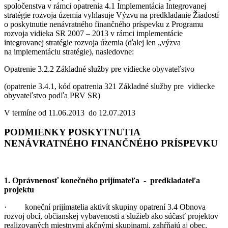
spoločenstva v rámci opatrenia 4.1 Implementácia Integrovanej
stratégie rozvoja územia vyhlasuje Výzvu na predkladanie Žiadostí
o poskytnutie nenávratného finančného príspevku z Programu
rozvoja vidieka SR 2007 – 2013 v rámci implementácie
integrovanej stratégie rozvoja územia (ďalej len „výzva
na implementáciu stratégie), nasledovne:
Opatrenie 3.2.2 Základné služby pre vidiecke obyvateľstvo
(opatrenie 3.4.1, kód opatrenia 321 Základné služby pre vidiecke
obyvateľstvo podľa PRV SR)
V termíne od 11.06.2013 do 12.07.2013
PODMIENKY POSKYTNUTIA
NENÁVRATNÉHO FINANČNÉHO PRÍSPEVKU
1. Oprávnenosť konečného prijímateľa - predkladateľa
projektu
· koneční prijímatelia aktivít skupiny opatrení 3.4 Obnova
rozvoj obcí, občianskej vybavenosti a služieb ako súčasť projektov
realizovaných miestnymi akčnými skupinami, zahŕňajú aj obec,