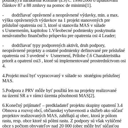
podniky) a nariadenia Komisie (ES) č. 1998/2006 o uplatňovaní
článkov 87 a 88 zmluvy na pomoc de minimis[1].
- dodržiavať oprávnené a neoprávnené výdavky, min. a max.
výšku oprávnených výdavkov na 1 projekt stanovených pre
príslušné opatrenia osi 3, ktoré si stanovila MAS v súlade
s Usmernením, kapitolou 1.Všeobecné podmienky poskytnutia
nenávratného finančného príspevku pre opatrenia osi 4 Leader;
- dodržiavať typy podporených aktivít, druh podpory,
neoprávnené projekty a ostatné podmienky definované pre príslušné
opatrenia osi 3 uvedené v Usmernení, Prílohe č.6 Charakteristika
priorít a opatrení osi3 , ktoré sú implementované prostredníctvom osi
4.
4.Projekt musí byť vypracovaný v súlade so stratégiou príslušnej
MAS.
5.Podpora z PRV môže byť použitá len na projekty realizované
na území SR a v rámci územia pôsobnosti MAS[2].
6.Konečný prijímateľ – predkladateľ projektu skupiny opatrení 3.4
Obnova a rozvoj obcí, občianskej vybavenosti a služieb ako súčasť
projektov realizovaných MAS, zahŕňajú aj obec, ktorá je pólom
rastu, resp. obce ktoré sú pólmi rastu. Z podpory sú však vylúčené
obce s počtom obyvateľov nad 20 000 (obec môže byť súčasťou