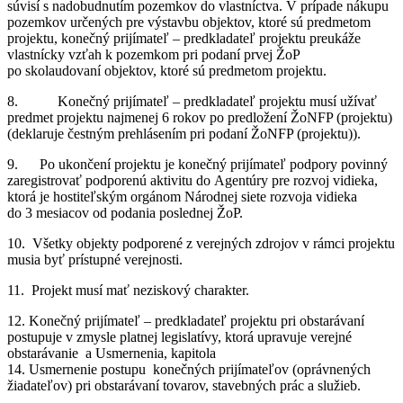
súvisí s nadobudnutím pozemkov do vlastníctva. V prípade nákupu
pozemkov určených pre výstavbu objektov, ktoré sú predmetom
projektu, konečný prijímateľ – predkladateľ projektu preukáže
vlastnícky vzťah k pozemkom pri podaní prvej ŽoP
po skolaudovaní objektov, ktoré sú predmetom projektu.
8. Konečný prijímateľ – predkladateľ projektu musí užívať
predmet projektu najmenej 6 rokov po predložení ŽoNFP (projektu)
(deklaruje čestným prehlásením pri podaní ŽoNFP (projektu)).
9. Po ukončení projektu je konečný prijímateľ podpory povinný
zaregistrovať podporenú aktivitu do Agentúry pre rozvoj vidieka,
ktorá je hostiteľským orgánom Národnej siete rozvoja vidieka
do 3 mesiacov od podania poslednej ŽoP.
10. Všetky objekty podporené z verejných zdrojov v rámci projektu
musia byť prístupné verejnosti.
11. Projekt musí mať neziskový charakter.
12. Konečný prijímateľ – predkladateľ projektu pri obstarávaní
postupuje v zmysle platnej legislatívy, ktorá upravuje verejné
obstarávanie a Usmernenia, kapitola
14. Usmernenie postupu konečných prijímateľov (oprávnených
žiadateľov) pri obstarávaní tovarov, stavebných prác a služieb.