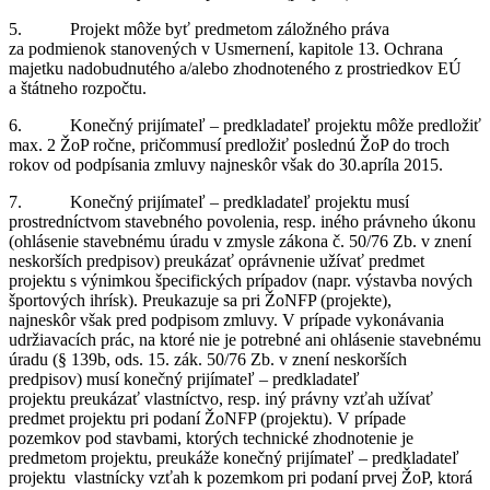
5. Projekt môže byť predmetom záložného práva
za podmienok stanovených v Usmernení, kapitole 13. Ochrana
majetku nadobudnutého a/alebo zhodnoteného z prostriedkov EÚ
a štátneho rozpočtu.
6. Konečný prijímateľ – predkladateľ projektu môže predložiť
max. 2 ŽoP ročne, pričommusí predložiť poslednú ŽoP do troch
rokov od podpísania zmluvy najneskôr však do 30.apríla 2015.
7. Konečný prijímateľ – predkladateľ projektu musí
prostredníctvom stavebného povolenia, resp. iného právneho úkonu
(ohlásenie stavebnému úradu v zmysle zákona č. 50/76 Zb. v znení
neskorších predpisov) preukázať oprávnenie užívať predmet
projektu s výnimkou špecifických prípadov (napr. výstavba nových
športových ihrísk). Preukazuje sa pri ŽoNFP (projekte),
najneskôr však pred podpisom zmluvy. V prípade vykonávania
udržiavacích prác, na ktoré nie je potrebné ani ohlásenie stavebnému
úradu (§ 139b, ods. 15. zák. 50/76 Zb. v znení neskorších
predpisov) musí konečný prijímateľ – predkladateľ
projektu preukázať vlastníctvo, resp. iný právny vzťah užívať
predmet projektu pri podaní ŽoNFP (projektu). V prípade
pozemkov pod stavbami, ktorých technické zhodnotenie je
predmetom projektu, preukáže konečný prijímateľ – predkladateľ
projektu vlastnícky vzťah k pozemkom pri podaní prvej ŽoP, ktorá