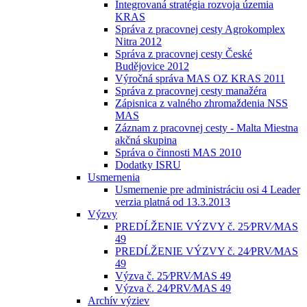
Integrovaná stratégia rozvoja územia
KRAS
Správa z pracovnej cesty Agrokomplex
Nitra 2012
Správa z pracovnej cesty České
Budějovice 2012
Výročná správa MAS OZ KRAS 2011
Správa z pracovnej cesty manažéra
Zápisnica z valného zhromaždenia NSS
MAS
Záznam z pracovnej cesty - Malta Miestna
akčná skupina
Správa o činnosti MAS 2010
Dodatky ISRU
Usmernenia
Usmernenie pre administráciu osi 4 Leader
verzia platná od 13.3.2013
Výzvy
PREDĹŽENIE VÝZVY č. 25⁄PRV⁄MAS
49
PREDĹŽENIE VÝZVY č. 24⁄PRV⁄MAS
49
Výzva č. 25⁄PRV⁄MAS 49
Výzva č. 24⁄PRV⁄MAS 49
Archív výziev