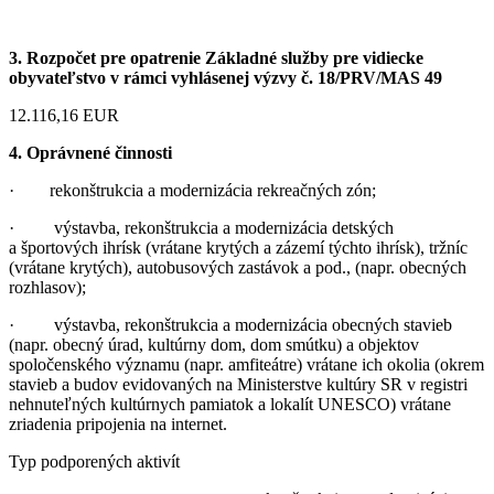
3. Rozpočet pre opatrenie Základné služby pre vidiecke
obyvateľstvo v rámci vyhlásenej výzvy č. 18/PRV/MAS 49
12.116,16 EUR
4. Oprávnené činnosti
· rekonštrukcia a modernizácia rekreačných zón;
· výstavba, rekonštrukcia a modernizácia detských
a športových ihrísk (vrátane krytých a zázemí týchto ihrísk), tržníc
(vrátane krytých), autobusových zastávok a pod., (napr. obecných
rozhlasov);
· výstavba, rekonštrukcia a modernizácia obecných stavieb
(napr. obecný úrad, kultúrny dom, dom smútku) a objektov
spoločenského významu (napr. amfiteátre) vrátane ich okolia (okrem
stavieb a budov evidovaných na Ministerstve kultúry SR v registri
nehnuteľných kultúrnych pamiatok a lokalít UNESCO) vrátane
zriadenia pripojenia na internet.
Typ podporených aktivít