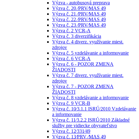
Výzva - autobusová preprava
Výzva č. 20 ⁄PRV⁄MAS 49
Výzva č. 21 ⁄PRV⁄MAS 49
Výzva č. 22 ⁄PRV⁄MAS 49
Výzva č. 23 ⁄PRV⁄MAS 49
Výzva č. 2 VCR-A
Výzva č. 3 diverzifikácia
Výzva č. 4 diverz. využívanie miest.
zdrojov
Výzva č. 5 vzdelávanie a informovanie
Výzva č. 6 VCR-A
Výzva č. 6 - POZOR ZMENA
ŽIADOSTI
Výzva č. 7 diverz. využívanie miest.
zdrojov
Výzva č. 7 - POZOR ZMENA
ŽIADOSTI
Výzva č. 8 vzdelávanie a informovanie
Výzva č. 9 VCR-B
Výzva č. 10⁄3.1.1 ISRÚ⁄2010 Vzdelávanie
a informovanie
Výzva č. 11⁄3.2.2 ISRÚ⁄2010 Základné
služby pre vidiecke obyvateľstvo
Výzva č. 12⁄331⁄49
Výzva č. 13⁄PRV ⁄MAS 49