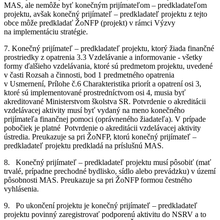
MAS, ale nemôže byť konečným prijímateľom – predkladateľom
projektu, avšak konečný prijímateľ – predkladateľ projektu z tejto
obce môže predkladať ŽoNFP (projekt) v rámci Výzvy
na implementáciu stratégie.
7. Konečný prijímateľ – predkladateľ projektu, ktorý žiada finančné
prostriedky z opatrenia 3.3 Vzdelávanie a informovanie - všetky
formy ďalšieho vzdelávania, ktoré sú predmetom projektu, uvedené
v časti Rozsah a činnosti, bod 1 predmetného opatrenia
v Usmernení, Prílohe č.6 Charakteristika priorít a opatrení osi 3,
ktoré sú implementované prostredníctvom osi 4, musia byť
akreditované Ministerstvom školstva SR. Potvrdenie o akreditácii
vzdelávacej aktivity musí byť vydaný na meno konečného
prijímateľa finančnej pomoci (oprávneného žiadateľa). V prípade
pobočiek je platné Potvrdenie o akreditácii vzdelávacej aktivity
ústredia. Preukazuje sa pri ŽoNFP, ktorú konečný prijímateľ –
predkladateľ projektu predkladá na príslušnú MAS.
8. Konečný prijímateľ – predkladateľ projektu musí pôsobiť (mať
trvalé, prípadne prechodné bydlisko, sídlo alebo prevádzku) v území
pôsobnosti MAS. Preukazuje sa pri ŽoNFP formou čestného
vyhlásenia.
9. Po ukončení projektu je konečný prijímateľ – predkladateľ
projektu povinný zaregistrovať podporenú aktivitu do NSRV a to