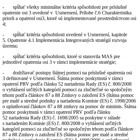
- spĺňať všetky minimálne kritéria spôsobilosti pre príslušné
opatrenie osi 3 uvedené v Usmernení, Prílohe č.6 Charakteristika
priorít a opatrení osi3, ktoré sú implementované prostredníctvom osi
4;
- spĺňať kritéria spôsobilosti uvedené v Usmernení, kapitole
5. Opatrenie 4.1 Implementácia Integrovaných stratégií rozvoja
územia;
- spĺňať kritéria spôsobilosti, ktoré si stanovila MAS pre
jednotlivé opatrenia osi 3 v rámci implementácie stratégie;
- dodržiavať postupy štátnej pomoci na príslušné opatrenia osi
3 definované v Usmernení. Štátna pomoc poskytnutá v rámci
opatrení PRV podľa článku 52 nariadenia Rady (ES) č. 800/2008
o vyhlásení určitých kategórií pomoci za zlučiteľné so spoločným
trhom podľa článkov 87 a 88 Zmluvy o založení ES (štátna pomoc
pre malé a stredné podniky a nariadenia Komisie (ES) č. 1998/2006
o uplatňovaní článkov 87 a 88 zmluvy na pomoc de minimis. Štátna
pomoc poskytnutá v rámci opatrení PRV podľa článku
52 nariadenia Rady (ES) č. 1698/2005 sa poskytne v súlade
s nariadením Komisie (ES) č. 800/2008 o vyhlásení určitých
kategórií pomoci za zlučiteľné so spoločným trhom podľa článkov
87 a 88 Zmluvy o založení ES (štátna pomoc pre malé a stredné