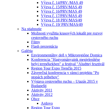
Výzva č. 14⁄PRV ⁄MAS 49
Výzva č. 15⁄PRV⁄MAS 49
Výzva č. 16⁄PRV⁄MAS 49
Výzva č. 17⁄PRV⁄MAS 49
Výzva č. 18 PRV⁄MAS⁄49
Výzva č. 19⁄ PRV⁄MAS⁄49
Na stiahnutie
Možnosti využitia krasových lokalít pre rozvoj
cestovného ruchu
Filmy
Flash prezentácia
Galéria
Environmentálny deň v Mikroregióne Domica
Konferencia "Hagyományaink megjelenítése
helyi termékekben" a festival "Aludttej fesztivál
Region Tour Expo Trenčín 2015
Záverečná konferencia v rámci projektu "Po
stopách príbehov"
Výstava cestovného ruchu – Utazás 2015 v
Budapešti
Aktivity 2011
Aktivity 2012
Obce
Ardovo
Region Tour Expo