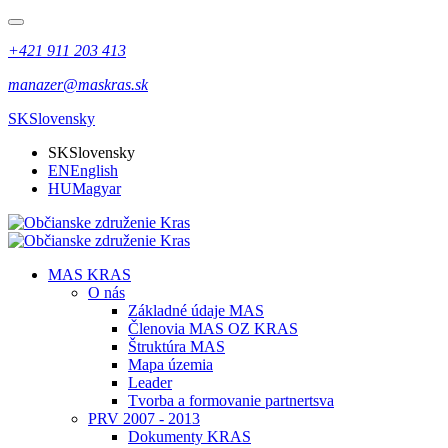
+421 911 203 413
manazer@maskras.sk
SK
Slovensky
SK
Slovensky
EN
English
HU
Magyar
MAS KRAS
O nás
Základné údaje MAS
Členovia MAS OZ KRAS
Štruktúra MAS
Mapa územia
Leader
Tvorba a formovanie partnertsva
PRV 2007 - 2013
Dokumenty KRAS