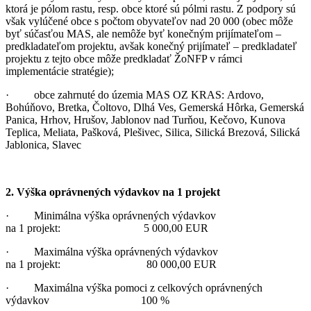
ktorá je pólom rastu, resp. obce ktoré sú pólmi rastu. Z podpory sú
však vylúčené obce s počtom obyvateľov nad 20 000 (obec môže
byť súčasťou MAS, ale nemôže byť konečným prijímateľom –
predkladateľom projektu, avšak konečný prijímateľ – predkladateľ
projektu z tejto obce môže predkladať ŽoNFP v rámci
implementácie stratégie);
· obce zahrnuté do územia MAS OZ KRAS: Ardovo,
Bohúňovo, Bretka, Čoltovo, Dlhá Ves, Gemerská Hôrka, Gemerská
Panica, Hrhov, Hrušov, Jablonov nad Turňou, Kečovo, Kunova
Teplica, Meliata, Pašková, Plešivec, Silica, Silická Brezová, Silická
Jablonica, Slavec
2. Výška oprávnených výdavkov na 1 projekt
· Minimálna výška oprávnených výdavkov
na 1 projekt: 5 000,00 EUR
· Maximálna výška oprávnených výdavkov
na 1 projekt: 80 000,00 EUR
· Maximálna výška pomoci z celkových oprávnených
výdavkov 100 %