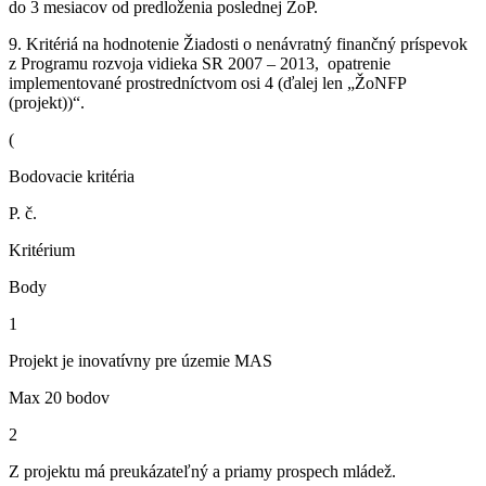
do 3 mesiacov od predloženia poslednej ŽoP.
9. Kritériá na hodnotenie Žiadosti o nenávratný finančný príspevok
z Programu rozvoja vidieka SR 2007 – 2013, opatrenie
implementované prostredníctvom osi 4 (ďalej len „ŽoNFP
(projekt))“.
(
Bodovacie kritéria
P. č.
Kritérium
Body
1
Projekt je inovatívny pre územie MAS
Max 20 bodov
2
Z projektu má preukázateľný a priamy prospech mládež.