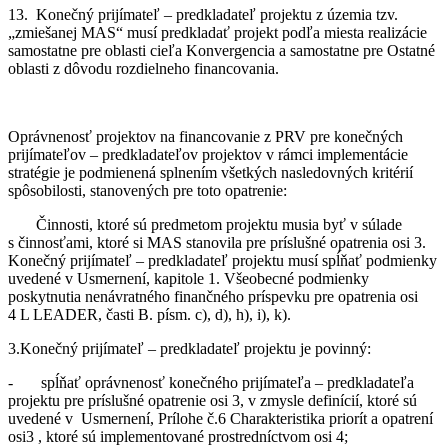
13. Konečný prijímateľ – predkladateľ projektu z územia tzv.
„zmiešanej MAS“ musí predkladať projekt podľa miesta realizácie
samostatne pre oblasti cieľa Konvergencia a samostatne pre Ostatné
oblasti z dôvodu rozdielneho financovania.
Oprávnenosť projektov na financovanie z PRV pre konečných
prijímateľov – predkladateľov projektov v rámci implementácie
stratégie je podmienená splnením všetkých nasledovných kritérií
spôsobilosti, stanovených pre toto opatrenie:
Činnosti, ktoré sú predmetom projektu musia byť v súlade
s činnosťami, ktoré si MAS stanovila pre príslušné opatrenia osi 3.
Konečný prijímateľ – predkladateľ projektu musí spĺňať podmienky
uvedené v Usmernení, kapitole 1. Všeobecné podmienky
poskytnutia nenávratného finančného príspevku pre opatrenia osi
4 L LEADER, časti B. písm. c), d), h), i), k).
3.Konečný prijímateľ – predkladateľ projektu je povinný:
- spĺňať oprávnenosť konečného prijímateľa – predkladateľa
projektu pre príslušné opatrenie osi 3, v zmysle definícií, ktoré sú
uvedené v Usmernení, Prílohe č.6 Charakteristika priorít a opatrení
osi3 , ktoré sú implementované prostredníctvom osi 4;