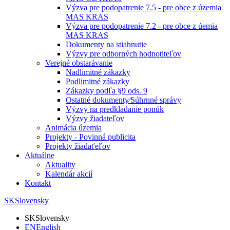
Výzva pre podopatrenie 7.5 - pre obce z územia
MAS KRAS
Výzva pre podopatrenie 7.2 - pre obce z úemia
MAS KRAS
Dokumenty na stiahnutie
Výzvy pre odborných hodnotiteľov
Verejné obstarávanie
Nadlimitné zákazky
Podlimitné zákazky
Zákazky podľa §9 ods. 9
Ostatné dokumenty⁄Súhrnné správy
Výzvy na predkladanie ponúk
Výzvy žiadateľov
Animácia územia
Projekty - Povinná publicita
Projekty žiadaťeľov
Aktuálne
Aktuality
Kalendár akcií
Kontakt
SK
Slovensky
SK
Slovensky
EN
English