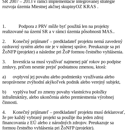
SR 2007 – 2013 v rámci implementácie integrovanej stratégie
rozvoja územia Miestnej akčnej skupinyOZ KRAS .
1. Podpora z PRV môže byť použitá len na projekty
realizované na území SR a v rámci územia pôsobnosti MAS..
2. Konečný prijímateľ – predkladateľ projektu nemá zavedený
ozdravný systém alebo nie je v nútenej správe. Preukazuje sa pri
ŽoNFP (projekte) a následne pri ŽoP formou čestného vyhlásenia.
3. Investícia sa musí využívať najmenej päť rokov po podpise
zmluvy, pričom nesmie prejsť podstatnou zmenou, ktorá:
a) ovplyvní jej povahu alebo podmienky využívania alebo
neoprávnene zvýhodní akýkoľvek podnik alebo verejný subjekt,
b) vyplýva buď zo zmeny povahy vlastníctva položky
infraštruktúry, alebo ukončenia alebo premiestnenia výrobnej
činnosti.
4. Konečný prijímateľ – predkladateľ projektu musí deklarovať,
že pre každý vybraný projekt sa použije iba jeden zdroj
financovania z EÚ alebo z národných zdrojov. Preukazuje sa
formou čestného vyhlásenia pri ŽoNFP (projekte).