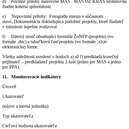
d) Povinné prílohy stanovené MAS . MAS OZ KRAS nestanovila
žiadne kritéria spôsobilosti.
e) Nepovinné prílohy: Fotografie miesta v súčasnom
stave, Dokumentácia dokladujúca podobné projekty, ktoré žiadateľ
v minulosti úspešne realizoval
f) Dátový nosič obsahujúci formulár ŽoNFP (projektu) (vo
formáte .doc) a tabuľkovú časťprojektu (vo formáte .xls)v
elektronickej forme.
Všetky náležitosti uvedené v bodoch a) až f) predkladá konečný
prijímateľ – predkladateľ projektu 2-krát (jedno pre MAS a jedno
pre PPA).
11. Monitorovacie indikátory
Úroveň
Ukazovateľ
(názov a merná jednotka)
Typ ukazovateľa
Cieľová hodnota ukazovateľa