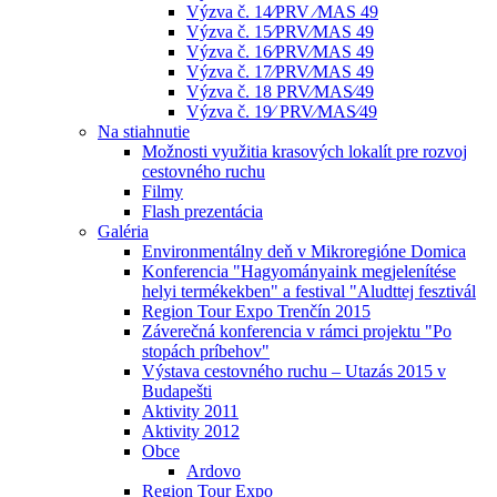
Výzva č. 14⁄PRV ⁄MAS 49
Výzva č. 15⁄PRV⁄MAS 49
Výzva č. 16⁄PRV⁄MAS 49
Výzva č. 17⁄PRV⁄MAS 49
Výzva č. 18 PRV⁄MAS⁄49
Výzva č. 19⁄ PRV⁄MAS⁄49
Na stiahnutie
Možnosti využitia krasových lokalít pre rozvoj
cestovného ruchu
Filmy
Flash prezentácia
Galéria
Environmentálny deň v Mikroregióne Domica
Konferencia "Hagyományaink megjelenítése
helyi termékekben" a festival "Aludttej fesztivál
Region Tour Expo Trenčín 2015
Záverečná konferencia v rámci projektu "Po
stopách príbehov"
Výstava cestovného ruchu – Utazás 2015 v
Budapešti
Aktivity 2011
Aktivity 2012
Obce
Ardovo
Region Tour Expo