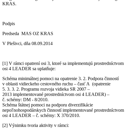
KRAS.
Podpis
Predseda MAS OZ KRAS
V Plešivci, dňa 08.09.2014
[1] V rámci opatrení osi 3, ktoré sa implementujú prostredníctvom
osi 4 LEADER sa uplatňuje:
Schéma minimálnej pomoci na opatrenie 3. 2. Podpora činností
v oblasti vidieckeho cestovného ruchu – časť A (opatrenie
5. 3. 3. 2. Programu rozvoja vidieka SR 2007 –
2013 implementované prostredníctvom osi 4 LEADER) –
č. schémy: DM - 8/2010.
Schéma štátnej pomoci na podporu diverzifikácie
nepoľnohospodárskych činností implementované prostredníctvom
osi 4 LEADER – č. schémy: X 370/2010.
[2] Výnimku tvoria aktivity v rámci: