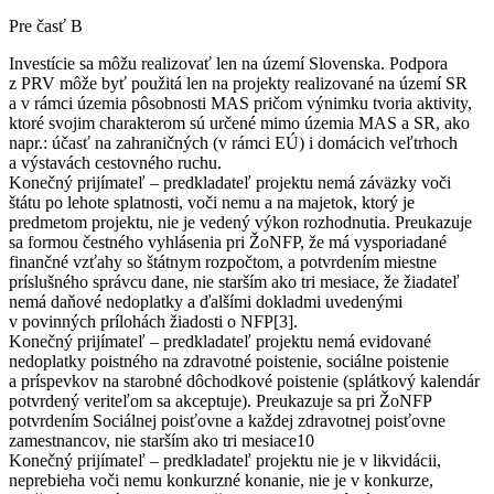
Pre časť B
Investície sa môžu realizovať len na území Slovenska. Podpora
z PRV môže byť použitá len na projekty realizované na území SR
a v rámci územia pôsobnosti MAS pričom výnimku tvoria aktivity,
ktoré svojim charakterom sú určené mimo územia MAS a SR, ako
napr.: účasť na zahraničných (v rámci EÚ) i domácich veľtrhoch
a výstavách cestovného ruchu.
Konečný prijímateľ – predkladateľ projektu nemá záväzky voči
štátu po lehote splatnosti, voči nemu a na majetok, ktorý je
predmetom projektu, nie je vedený výkon rozhodnutia. Preukazuje
sa formou čestného vyhlásenia pri ŽoNFP, že má vysporiadané
finančné vzťahy so štátnym rozpočtom, a potvrdením miestne
príslušného správcu dane, nie starším ako tri mesiace, že žiadateľ
nemá daňové nedoplatky a ďalšími dokladmi uvedenými
v povinných prílohách žiadosti o NFP[3].
Konečný prijímateľ – predkladateľ projektu nemá evidované
nedoplatky poistného na zdravotné poistenie, sociálne poistenie
a príspevkov na starobné dôchodkové poistenie (splátkový kalendár
potvrdený veriteľom sa akceptuje). Preukazuje sa pri ŽoNFP
potvrdením Sociálnej poisťovne a každej zdravotnej poisťovne
zamestnancov, nie starším ako tri mesiace10
Konečný prijímateľ – predkladateľ projektu nie je v likvidácii,
neprebieha voči nemu konkurzné konanie, nie je v konkurze,