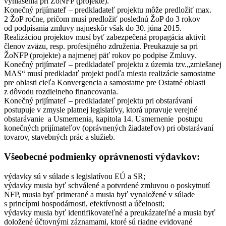
vyhlásenia pri ŽoNFP (projekte).
Konečný prijímateľ – predkladateľ projektu môže predložiť max.
2 ŽoP ročne, pričom musí predložiť poslednú ŽoP do 3 rokov
od podpísania zmluvy najneskôr však do 30. júna 2015.
Realizáciou projektov musí byť zabezpečená propagácia aktivít
členov zväzu, resp. profesijného združenia. Preukazuje sa pri
ŽoNFP (projekte) a najmenej päť rokov po podpise Zmluvy.
Konečný prijímateľ – predkladateľ projektu z územia tzv.„zmiešanej
MAS“ musí predkladať projekt podľa miesta realizácie samostatne
pre oblasti cieľa Konvergencia a samostatne pre Ostatné oblasti
z dôvodu rozdielneho financovania.
Konečný prijímateľ – predkladateľ projektu pri obstarávaní
postupuje v zmysle platnej legislatívy, ktorá upravuje verejné
obstarávanie a Usmernenia, kapitola 14. Usmernenie postupu
konečných prijímateľov (oprávnených žiadateľov) pri obstarávaní
tovarov, stavebných prác a služieb.
Všeobecné podmienky oprávnenosti výdavkov:
výdavky sú v súlade s legislatívou EÚ a SR;
výdavky musia byť schválené a potvrdené zmluvou o poskytnutí
NFP, musia byť primerané a musia byť vynaložené v súlade
s princípmi hospodárnosti, efektívnosti a účelnosti;
výdavky musia byť identifikovateľné a preukázateľné a musia byť
doložené účtovnými záznamami, ktoré sú riadne evidované