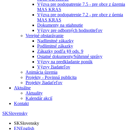
Výzva pre podopatrenie 7.5 - pre obce z územia
MAS KRAS
Výzva pre podopatrenie 7.2 - pre obce z úemia
MAS KRAS
Dokumenty na stiahnutie
Výzvy pre odborných hodnotiteľov
Verejné obstarávanie
Nadlimitné zákazky
Podlimitné zákazky
Zákazky podľa §9 ods. 9
Ostatné dokumenty⁄Súhrnné správy
Výzvy na predkladanie ponúk
Výzvy žiadateľov
Animácia územia
Projekty - Povinná publicita
Projekty žiadaťeľov
Aktuálne
Aktuality
Kalendár akcií
Kontakt
SK
Slovensky
SK
Slovensky
EN
English