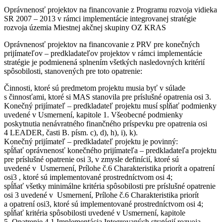
Oprávnenosť projektov na financovanie z Programu rozvoja vidieka
SR 2007 – 2013 v rámci implementácie integrovanej stratégie
rozvoja územia Miestnej akčnej skupiny OZ KRAS
Oprávnenosť projektov na financovanie z PRV pre konečných
prijímateľov – predkladateľov projektov v rámci implementácie
stratégie je podmienená splnením všetkých nasledovných kritérií
spôsobilosti, stanovených pre toto opatrenie:
Činnosti, ktoré sú predmetom projektu musia byť v súlade
s činnosťami, ktoré si MAS stanovila pre príslušné opatrenia osi 3.
Konečný prijímateľ – predkladateľ projektu musí spĺňať podmienky
uvedené v Usmernení, kapitole 1. Všeobecné podmienky
poskytnutia nenávratného finančného príspevku pre opatrenia osi
4 LEADER, časti B. písm. c), d), h), i), k).
Konečný prijímateľ – predkladateľ projektu je povinný:
spĺňať oprávnenosť konečného prijímateľa – predkladateľa projektu
pre príslušné opatrenie osi 3, v zmysle definícií, ktoré sú
uvedené v Usmernení, Prílohe č.6 Charakteristika priorít a opatrení
osi3 , ktoré sú implementované prostredníctvom osi 4;
spĺňať všetky minimálne kritéria spôsobilosti pre príslušné opatrenie
osi 3 uvedené v Usmernení, Prílohe č.6 Charakteristika priorít
a opatrení osi3, ktoré sú implementované prostredníctvom osi 4;
spĺňať kritéria spôsobilosti uvedené v Usmernení, kapitole
5. Opatrenie 4.1 Implementácia Integrovaných stratégií rozvoja