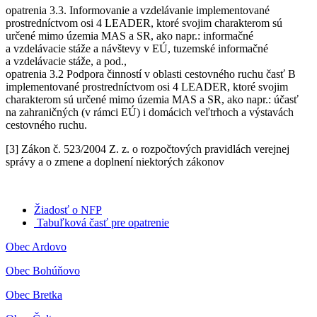
opatrenia 3.3. Informovanie a vzdelávanie implementované
prostredníctvom osi 4 LEADER, ktoré svojim charakterom sú
určené mimo územia MAS a SR, ako napr.: informačné
a vzdelávacie stáže a návštevy v EÚ, tuzemské informačné
a vzdelávacie stáže, a pod.,
opatrenia 3.2 Podpora činností v oblasti cestovného ruchu časť B
implementované prostredníctvom osi 4 LEADER, ktoré svojim
charakterom sú určené mimo územia MAS a SR, ako napr.: účasť
na zahraničných (v rámci EÚ) i domácich veľtrhoch a výstavách
cestovného ruchu.
[3] Zákon č. 523/2004 Z. z. o rozpočtových pravidlách verejnej
správy a o zmene a doplnení niektorých zákonov
Žiadosť o NFP
Tabuľková časť pre opatrenie
Obec Ardovo
Obec Bohúňovo
Obec Bretka