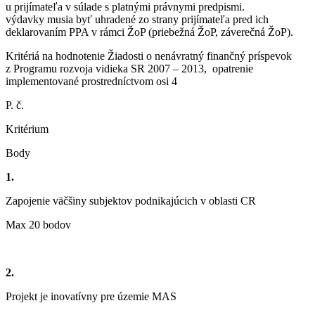
u prijímateľa v súlade s platnými právnymi predpismi.
výdavky musia byť uhradené zo strany prijímateľa pred ich
deklarovaním PPA v rámci ŽoP (priebežná ŽoP, záverečná ŽoP).
Kritériá na hodnotenie Žiadosti o nenávratný finančný príspevok
z Programu rozvoja vidieka SR 2007 – 2013, opatrenie
implementované prostredníctvom osi 4
P. č.
Kritérium
Body
1.
Zapojenie väčšiny subjektov podnikajúcich v oblasti CR
Max 20 bodov
2.
Projekt je inovatívny pre územie MAS