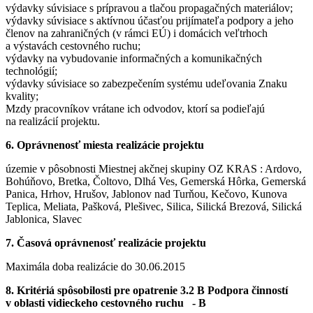
výdavky súvisiace s prípravou a tlačou propagačných materiálov;
výdavky súvisiace s aktívnou účasťou prijímateľa podpory a jeho
členov na zahraničných (v rámci EÚ) i domácich veľtrhoch
a výstavách cestovného ruchu;
výdavky na vybudovanie informačných a komunikačných
technológií;
výdavky súvisiace so zabezpečením systému udeľovania Znaku
kvality;
Mzdy pracovníkov vrátane ich odvodov, ktorí sa podieľajú
na realizácií projektu.
6. Oprávnenosť miesta realizácie projektu
územie v pôsobnosti Miestnej akčnej skupiny OZ KRAS : Ardovo,
Bohúňovo, Bretka, Čoltovo, Dlhá Ves, Gemerská Hôrka, Gemerská
Panica, Hrhov, Hrušov, Jablonov nad Turňou, Kečovo, Kunova
Teplica, Meliata, Pašková, Plešivec, Silica, Silická Brezová, Silická
Jablonica, Slavec
7. Časová oprávnenosť realizácie projektu
Maximála doba realizácie do 30.06.2015
8. Kritériá spôsobilosti pre opatrenie 3.2 B Podpora činností
v oblasti vidieckeho cestovného ruchu - B