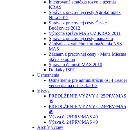
Integrovaná stratégia rozvoja územia
KRAS
Správa z pracovnej cesty Agrokomplex
Nitra 2012
Správa z pracovnej cesty České
Budějovice 2012
Výročná správa MAS OZ KRAS 2011
Správa z pracovnej cesty manažéra
Zápisnica z valného zhromaždenia NSS
MAS
Záznam z pracovnej cesty - Malta Miestna
akčná skupina
Správa o činnosti MAS 2010
Dodatky ISRU
Usmernenia
Usmernenie pre administráciu osi 4 Leader
verzia platná od 13.3.2013
Výzvy
PREDĹŽENIE VÝZVY č. 25⁄PRV⁄MAS
49
PREDĹŽENIE VÝZVY č. 24⁄PRV⁄MAS
49
Výzva č. 25⁄PRV⁄MAS 49
Výzva č. 24⁄PRV⁄MAS 49
Archív výziev