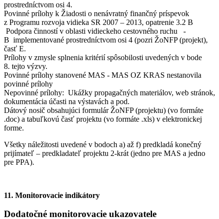
prostredníctvom osi 4.
Povinné prílohy k Žiadosti o nenávratný finančný príspevok
z Programu rozvoja vidieka SR 2007 – 2013, opatrenie 3.2 B
Podpora činností v oblasti vidieckeho cestovného ruchu -
B implementované prostredníctvom osi 4 (pozri ŽoNFP (projekt),
časť E.
Prílohy v zmysle splnenia kritérií spôsobilosti uvedených v bode
8. tejto výzvy.
Povinné prílohy stanovené MAS - MAS OZ KRAS nestanovila
povinné prílohy
Nepovinné prílohy: Ukážky propagačných materiálov, web stránok,
dokumentácia účasti na výstavách a pod.
Dátový nosič obsahujúci formulár ŽoNFP (projektu) (vo formáte
.doc) a tabuľkovú časť projektu (vo formáte .xls) v elektronickej
forme.
Všetky náležitosti uvedené v bodoch a) až f) predkladá konečný
prijímateľ – predkladateľ projektu 2-krát (jedno pre MAS a jedno
pre PPA).
11. Monitorovacie indikátory
Dodatočné monitorovacie ukazovatele