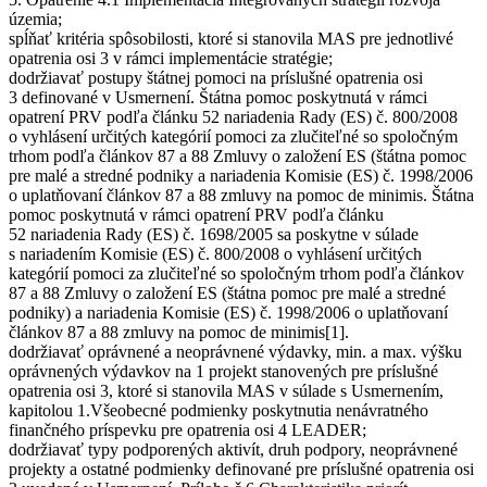
územia;
spĺňať kritéria spôsobilosti, ktoré si stanovila MAS pre jednotlivé
opatrenia osi 3 v rámci implementácie stratégie;
dodržiavať postupy štátnej pomoci na príslušné opatrenia osi
3 definované v Usmernení. Štátna pomoc poskytnutá v rámci
opatrení PRV podľa článku 52 nariadenia Rady (ES) č. 800/2008
o vyhlásení určitých kategórií pomoci za zlučiteľné so spoločným
trhom podľa článkov 87 a 88 Zmluvy o založení ES (štátna pomoc
pre malé a stredné podniky a nariadenia Komisie (ES) č. 1998/2006
o uplatňovaní článkov 87 a 88 zmluvy na pomoc de minimis. Štátna
pomoc poskytnutá v rámci opatrení PRV podľa článku
52 nariadenia Rady (ES) č. 1698/2005 sa poskytne v súlade
s nariadením Komisie (ES) č. 800/2008 o vyhlásení určitých
kategórií pomoci za zlučiteľné so spoločným trhom podľa článkov
87 a 88 Zmluvy o založení ES (štátna pomoc pre malé a stredné
podniky) a nariadenia Komisie (ES) č. 1998/2006 o uplatňovaní
článkov 87 a 88 zmluvy na pomoc de minimis[1].
dodržiavať oprávnené a neoprávnené výdavky, min. a max. výšku
oprávnených výdavkov na 1 projekt stanovených pre príslušné
opatrenia osi 3, ktoré si stanovila MAS v súlade s Usmernením,
kapitolou 1.Všeobecné podmienky poskytnutia nenávratného
finančného príspevku pre opatrenia osi 4 LEADER;
dodržiavať typy podporených aktivít, druh podpory, neoprávnené
projekty a ostatné podmienky definované pre príslušné opatrenia osi