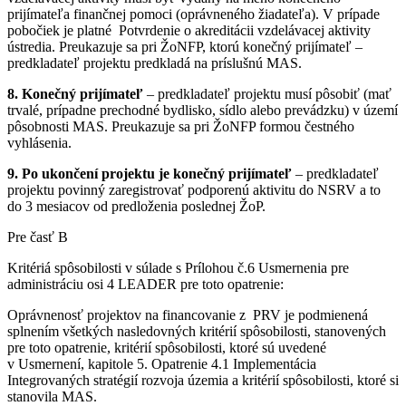
prijímateľa finančnej pomoci (oprávneného žiadateľa). V prípade
pobočiek je platné Potvrdenie o akreditácii vzdelávacej aktivity
ústredia. Preukazuje sa pri ŽoNFP, ktorú konečný prijímateľ –
predkladateľ projektu predkladá na príslušnú MAS.
8. Konečný prijímateľ
– predkladateľ projektu musí pôsobiť (mať
trvalé, prípadne prechodné bydlisko, sídlo alebo prevádzku) v území
pôsobnosti MAS. Preukazuje sa pri ŽoNFP formou čestného
vyhlásenia.
9. Po ukončení projektu je konečný prijímateľ
– predkladateľ
projektu povinný zaregistrovať podporenú aktivitu do NSRV a to
do 3 mesiacov od predloženia poslednej ŽoP.
Pre časť B
Kritériá spôsobilosti v súlade s Prílohou č.6 Usmernenia pre
administráciu osi 4 LEADER pre toto opatrenie:
Oprávnenosť projektov na financovanie z PRV je podmienená
splnením všetkých nasledovných kritérií spôsobilosti, stanovených
pre toto opatrenie, kritérií spôsobilosti, ktoré sú uvedené
v Usmernení, kapitole 5. Opatrenie 4.1 Implementácia
Integrovaných stratégií rozvoja územia a kritérií spôsobilosti, ktoré si
stanovila MAS.