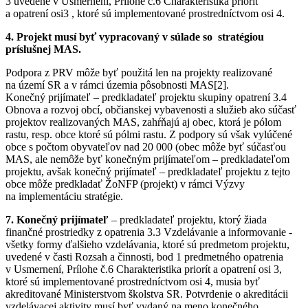
3 uvedené v Usmernení, Prílohe č.6 Charakteristika priorít
a opatrení osi3 , ktoré sú implementované prostredníctvom osi 4.
4. Projekt musí byť vypracovaný v súlade so stratégiou
príslušnej MAS.
Podpora z PRV môže byť použitá len na projekty realizované
na území SR a v rámci územia pôsobnosti MAS[2].
Konečný prijímateľ – predkladateľ projektu skupiny opatrení 3.4
Obnova a rozvoj obcí, občianskej vybavenosti a služieb ako súčasť
projektov realizovaných MAS, zahŕňajú aj obec, ktorá je pólom
rastu, resp. obce ktoré sú pólmi rastu. Z podpory sú však vylúčené
obce s počtom obyvateľov nad 20 000 (obec môže byť súčasťou
MAS, ale nemôže byť konečným prijímateľom – predkladateľom
projektu, avšak konečný prijímateľ – predkladateľ projektu z tejto
obce môže predkladať ŽoNFP (projekt) v rámci Výzvy
na implementáciu stratégie.
7. Konečný prijímateľ
– predkladateľ projektu, ktorý žiada
finančné prostriedky z opatrenia 3.3 Vzdelávanie a informovanie -
všetky formy ďalšieho vzdelávania, ktoré sú predmetom projektu,
uvedené v časti Rozsah a činnosti, bod 1 predmetného opatrenia
v Usmernení, Prílohe č.6 Charakteristika priorít a opatrení osi 3,
ktoré sú implementované prostredníctvom osi 4, musia byť
akreditované Ministerstvom školstva SR. Potvrdenie o akreditácii
vzdelávacej aktivity musí byť vydaný na meno konečného