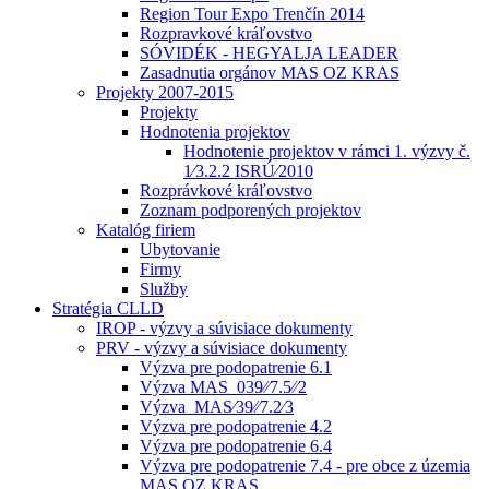
Region Tour Expo Trenčín 2014
Rozpravkové kráľovstvo
SÓVIDÉK - HEGYALJA LEADER
Zasadnutia orgánov MAS OZ KRAS
Projekty 2007-2015
Projekty
Hodnotenia projektov
Hodnotenie projektov v rámci 1. výzvy č.
1⁄3.2.2 ISRÚ⁄2010
Rozprávkové kráľovstvo
Zoznam podporených projektov
Katalóg firiem
Ubytovanie
Firmy
Služby
Stratégia CLLD
IROP - výzvy a súvisiace dokumenty
PRV - výzvy a súvisiace dokumenty
Výzva pre podopatrenie 6.1
Výzva MAS_039⁄⁄7.5⁄⁄2
Výzva_MAS⁄39⁄⁄7.2⁄3
Výzva pre podopatrenie 4.2
Výzva pre podopatrenie 6.4
Výzva pre podopatrenie 7.4 - pre obce z územia
MAS OZ KRAS