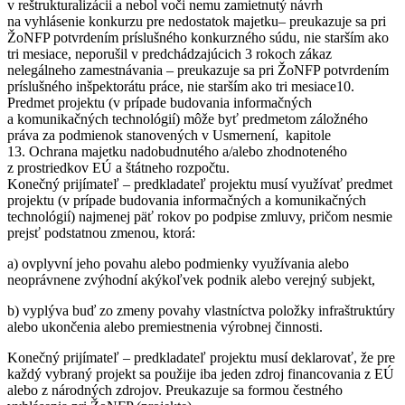
v reštrukturalizácii a nebol voči nemu zamietnutý návrh
na vyhlásenie konkurzu pre nedostatok majetku– preukazuje sa pri
ŽoNFP potvrdením príslušného konkurzného súdu, nie starším ako
tri mesiace, neporušil v predchádzajúcich 3 rokoch zákaz
nelegálneho zamestnávania – preukazuje sa pri ŽoNFP potvrdením
príslušného inšpektorátu práce, nie starším ako tri mesiace10.
Predmet projektu (v prípade budovania informačných
a komunikačných technológií) môže byť predmetom záložného
práva za podmienok stanovených v Usmernení, kapitole
13. Ochrana majetku nadobudnutého a/alebo zhodnoteného
z prostriedkov EÚ a štátneho rozpočtu.
Konečný prijímateľ – predkladateľ projektu musí využívať predmet
projektu (v prípade budovania informačných a komunikačných
technológií) najmenej päť rokov po podpise zmluvy, pričom nesmie
prejsť podstatnou zmenou, ktorá:
a) ovplyvní jeho povahu alebo podmienky využívania alebo
neoprávnene zvýhodní akýkoľvek podnik alebo verejný subjekt,
b) vyplýva buď zo zmeny povahy vlastníctva položky infraštruktúry
alebo ukončenia alebo premiestnenia výrobnej činnosti.
Konečný prijímateľ – predkladateľ projektu musí deklarovať, že pre
každý vybraný projekt sa použije iba jeden zdroj financovania z EÚ
alebo z národných zdrojov. Preukazuje sa formou čestného