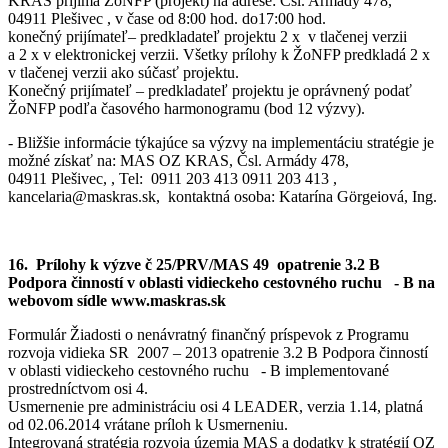
KRAS prijíma ŽoNFP (projekt) na adrese: Čsl. Armády 478,
04911 Plešivec , v čase od 8:00 hod. do17:00 hod.
konečný prijímateľ– predkladateľ projektu 2 x v tlačenej verzii
a 2 x v elektronickej verzii. Všetky prílohy k ŽoNFP predkladá 2 x
v tlačenej verzii ako súčasť projektu.
Konečný prijímateľ – predkladateľ projektu je oprávnený podať
ŽoNFP podľa časového harmonogramu (bod 12 výzvy).
- Bližšie informácie týkajúce sa výzvy na implementáciu stratégie je
možné získať na: MAS OZ KRAS, Čsl. Armády 478,
04911 Plešivec, , Tel: 0911 203 413 0911 203 413 ,
kancelaria@maskras.sk, kontaktná osoba: Katarína Görgeiová, Ing.
16. Prílohy k výzve č 25/PRV/MAS 49 opatrenie 3.2 B
Podpora činností v oblasti vidieckeho cestovného ruchu - B na
webovom sídle www.maskras.sk
Formulár Žiadosti o nenávratný finančný príspevok z Programu
rozvoja vidieka SR 2007 – 2013 opatrenie 3.2 B Podpora činností
v oblasti vidieckeho cestovného ruchu - B implementované
prostredníctvom osi 4.
Usmernenie pre administráciu osi 4 LEADER, verzia 1.14, platná
od 02.06.2014 vrátane príloh k Usmerneniu.
Integrovaná stratégia rozvoja územia MAS a dodatky k stratégií OZ