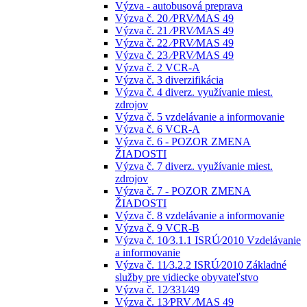
Výzva - autobusová preprava
Výzva č. 20 ⁄PRV⁄MAS 49
Výzva č. 21 ⁄PRV⁄MAS 49
Výzva č. 22 ⁄PRV⁄MAS 49
Výzva č. 23 ⁄PRV⁄MAS 49
Výzva č. 2 VCR-A
Výzva č. 3 diverzifikácia
Výzva č. 4 diverz. využívanie miest.
zdrojov
Výzva č. 5 vzdelávanie a informovanie
Výzva č. 6 VCR-A
Výzva č. 6 - POZOR ZMENA
ŽIADOSTI
Výzva č. 7 diverz. využívanie miest.
zdrojov
Výzva č. 7 - POZOR ZMENA
ŽIADOSTI
Výzva č. 8 vzdelávanie a informovanie
Výzva č. 9 VCR-B
Výzva č. 10⁄3.1.1 ISRÚ⁄2010 Vzdelávanie
a informovanie
Výzva č. 11⁄3.2.2 ISRÚ⁄2010 Základné
služby pre vidiecke obyvateľstvo
Výzva č. 12⁄331⁄49
Výzva č. 13⁄PRV ⁄MAS 49