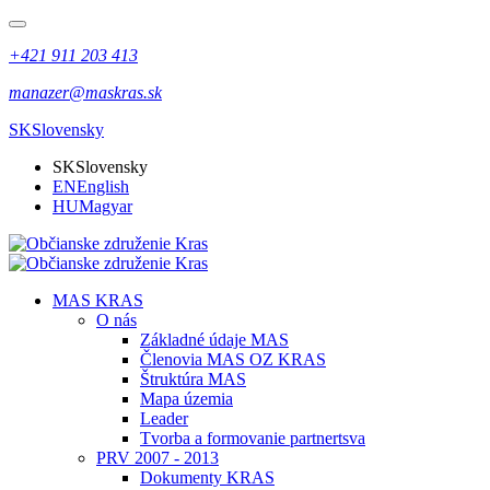
+421 911 203 413
manazer@maskras.sk
SK
Slovensky
SK
Slovensky
EN
English
HU
Magyar
MAS KRAS
O nás
Základné údaje MAS
Členovia MAS OZ KRAS
Štruktúra MAS
Mapa územia
Leader
Tvorba a formovanie partnertsva
PRV 2007 - 2013
Dokumenty KRAS