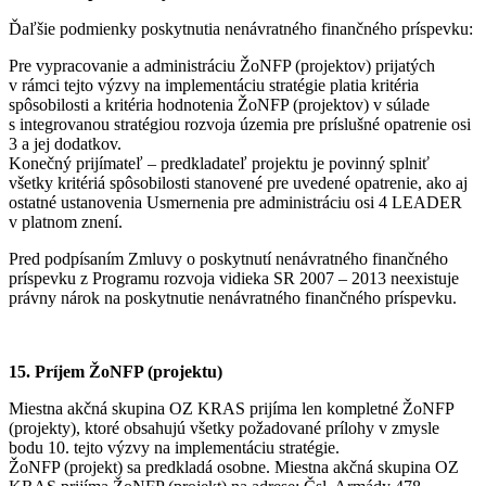
Ďaľšie podmienky poskytnutia nenávratného finančného príspevku:
Pre vypracovanie a administráciu ŽoNFP (projektov) prijatých
v rámci tejto výzvy na implementáciu stratégie platia kritéria
spôsobilosti a kritéria hodnotenia ŽoNFP (projektov) v súlade
s integrovanou stratégiou rozvoja územia pre príslušné opatrenie osi
3 a jej dodatkov.
Konečný prijímateľ – predkladateľ projektu je povinný splniť
všetky kritériá spôsobilosti stanovené pre uvedené opatrenie, ako aj
ostatné ustanovenia Usmernenia pre administráciu osi 4 LEADER
v platnom znení.
Pred podpísaním Zmluvy o poskytnutí nenávratného finančného
príspevku z Programu rozvoja vidieka SR 2007 – 2013 neexistuje
právny nárok na poskytnutie nenávratného finančného príspevku.
15. Príjem ŽoNFP (projektu)
Miestna akčná skupina OZ KRAS prijíma len kompletné ŽoNFP
(projekty), ktoré obsahujú všetky požadované prílohy v zmysle
bodu 10. tejto výzvy na implementáciu stratégie.
ŽoNFP (projekt) sa predkladá osobne. Miestna akčná skupina OZ