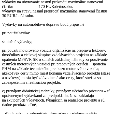
výdavky na ubytovanie nesmú prekročiť maximálne stanovenú
čiastku 170 EUR/deň/osobu.
výdavky na stravu nesmú prekročiť maximálne stanovenú čiastku
30 EUR/deň/osobu.
Výdavky na automobilovú dopravu budú prípustné
pri použití taxíka:
skutočné výdavky;
pri použití motorového vozidla organizácie na prepravu lektorov,
tlmočníkov a cieľovej skupine vzdelávacieho projektu na základe
opatrenia MPSVR SR o sumách základnej náhrady za používanie
cestných motorových vozidiel pri pracovných cestách + spotreba
PHM na základe technického preukazu motorového vozidla;
akékoľvek cesty mimo miest konania vzdelávacieho projektu (stáže
a návštevy) musia byť zdôvodnené ako cesty, ktoré súvisia so
zabezpečením a realizáciou projektu.
c) prenájom didaktickej techniky, prenájom učebného priestoru – sú
oprávnenými výdavkami za predpokladu, že sa zakladajú
na skutočných výdavkoch, týkajúcich sa realizácie projektu a sú
riadne preukázateľné,
d) výdavky na zahraničné informačné a vzdelávacie stáže