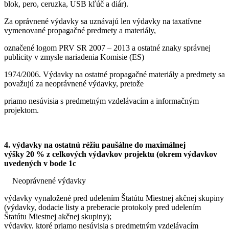
blok, pero, ceruzka, USB kľúč a diár).
Za oprávnené výdavky sa uznávajú len výdavky na taxatívne
vymenované propagačné predmety a materiály,
označené logom PRV SR 2007 – 2013 a ostatné znaky správnej
publicity v zmysle nariadenia Komisie (ES)
1974/2006. Výdavky na ostatné propagačné materiály a predmety sa
považujú za neoprávnené výdavky, pretože
priamo nesúvisia s predmetným vzdelávacím a informačným
projektom.
4. výdavky na ostatnú réžiu paušálne do maximálnej
výšky 20 % z celkových výdavkov projektu (okrem výdavkov
uvedených v bode 1c
Neoprávnené výdavky
výdavky vynaložené pred udelením Štatútu Miestnej akčnej skupiny
(výdavky, dodacie listy a preberacie protokoly pred udelením
Štatútu Miestnej akčnej skupiny);
výdavky, ktoré priamo nesúvisia s predmetným vzdelávacím