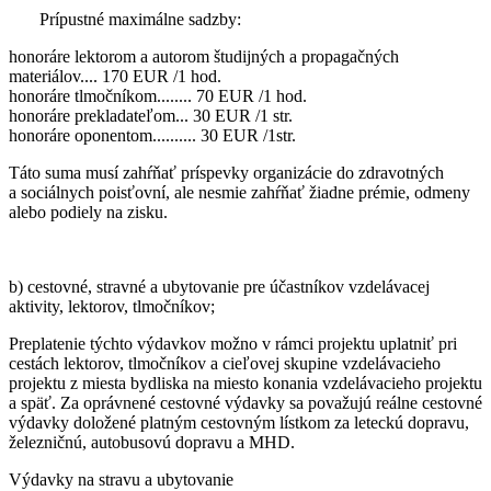
Prípustné maximálne sadzby:
honoráre lektorom a autorom študijných a propagačných
materiálov.... 170 EUR /1 hod.
honoráre tlmočníkom........ 70 EUR /1 hod.
honoráre prekladateľom... 30 EUR /1 str.
honoráre oponentom.......... 30 EUR /1str.
Táto suma musí zahŕňať príspevky organizácie do zdravotných
a sociálnych poisťovní, ale nesmie zahŕňať žiadne prémie, odmeny
alebo podiely na zisku.
b) cestovné, stravné a ubytovanie pre účastníkov vzdelávacej
aktivity, lektorov, tlmočníkov;
Preplatenie týchto výdavkov možno v rámci projektu uplatniť pri
cestách lektorov, tlmočníkov a cieľovej skupine vzdelávacieho
projektu z miesta bydliska na miesto konania vzdelávacieho projektu
a späť. Za oprávnené cestovné výdavky sa považujú reálne cestovné
výdavky doložené platným cestovným lístkom za leteckú dopravu,
železničnú, autobusovú dopravu a MHD.
Výdavky na stravu a ubytovanie