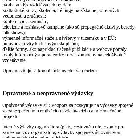
tvorba analýz vzdelávacích potrieb;
krátkodobé kurzy, školenia, tréningy na získanie potrebných
vedomostí a zručností;
konferencie a semináre;
televízne a rozhlasové kampane (ako sú propagačné aktivity, besedy,
talk shows);
výmenné informačné stáže a návštevy v tuzemsku a v EÚ;
putovné aktivity k cieľovým skupinám;
ďalšie formy, ako napríklad tlačené publikácie a webové portály,
trvalý informačný a poradenský servis zameraný na celoživotné
vzdelávanie.
Uprednostňujú sa kombinácie uvedených foriem.
Oprávnené a neoprávnené výdavky
Oprávnené výdavky sú : Podpora sa poskytuje na výdavky spojené
so zabezpečením a realizáciou vzdelávacieho a informačného
projektu
interné výdavky organizátora (platy, cestovné a ubytovanie pre
zamestnancov organizátora, výdavky spojené s účtovníctvom
a ekonomicky riadením projektu);