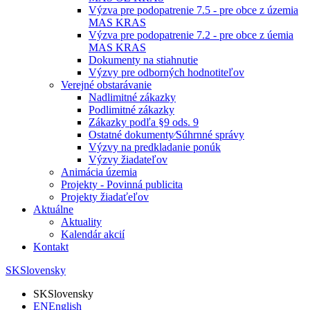
Výzva pre podopatrenie 7.5 - pre obce z územia
MAS KRAS
Výzva pre podopatrenie 7.2 - pre obce z úemia
MAS KRAS
Dokumenty na stiahnutie
Výzvy pre odborných hodnotiteľov
Verejné obstarávanie
Nadlimitné zákazky
Podlimitné zákazky
Zákazky podľa §9 ods. 9
Ostatné dokumenty⁄Súhrnné správy
Výzvy na predkladanie ponúk
Výzvy žiadateľov
Animácia územia
Projekty - Povinná publicita
Projekty žiadaťeľov
Aktuálne
Aktuality
Kalendár akcií
Kontakt
SK
Slovensky
SK
Slovensky
EN
English