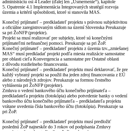
administráciu osi 4 Leader (ďalej len „Usmernenie“), kapitole
5. Opatrenie 4.1 Implementácia Integrovaných stratégií rozvoja
územia a kritérií spôsobilosti, ktoré si stanovila MAS.
Konečný prijímateľ – predkladateľ projektu s právnou subjektivitou
a oficiálne zaregistrovaným sídlom na území Slovenska Preukazuje
sa pri ŽoNFP (projekte).
Projekt sa musí realizovať pre subjekty, ktoré sú konečnými
prijímateľmi nefinančnej pomoci. Preukazuje sa pri ŽoP.
Konečný prijímateľ – predkladateľ projektu z územia tzv.„zmiešanej
MAS“ musí predkladať projekt podľa miesta realizácie samostatne
pre oblasti cieľa Konvergencia a samostatne pre Ostatné oblasti
z dôvodu rozdielneho financovania.
Konečný prijímateľ – predkladateľ projektu musí deklarovať, že pre
každý vybraný projekt sa použil iba jeden zdroj financovania z EÚ
alebo z národných zdrojov. Preukazuje sa formou čestného
vyhlásenia pri ŽoNFP (projekte).
Zmluva o vedení bankového účtu konečného prijímateľa –
predkladateľa projektu (fotokópia) alebo potvrdenie banky o vedení
bankového účtu konečného prijímateľa – predkladateľa projektu
vrátane uvedenia čísla bankového účtu (fotokópia). Preukazuje sa
pri ŽoP.
Konečný prijímateľ – predkladateľ projektu musí predložiť
poslednú ŽoP najneskôr do 3 rokov od podpísania Zmluvy