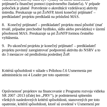
prijímateľa finančnej pomoci (oprávneného žiadateľa). V prípade
pobočiek je platné Potvrdenie o akreditácii vzdelávacej aktivity
ústredia. Preukazuje sa pri ŽoNFP, ktorú konečný prijímateľ –
predkladateľ projektu predkladá na príslušnú MAS.
8. Konečný prijímateľ – predkladateľ projektu musí pôsobiť (mať
trvalé, prípadne prechodné bydlisko, sídlo alebo prevádzku) v území
pôsobnosti MAS. Preukazuje sa pri ŽoNFP formou čestného
vyhlásenia.
9. Po ukončení projektu je konečný prijímateľ – predkladateľ
projektu povinný zaregistrovať podporenú aktivitu do NSRV a to
do 3 mesiacov od predloženia poslednej ŽoP.
Kritériá spôsobilosti v súlade s Prílohou č.6 Usmernenia pre
administráciu osi 4 Leader pre toto opatrenie:
Oprávnenosť projektov na financovanie z Programu rozvoja vidieka
SR 2007 -2013 (ďalej len „PRV“), je podmienená splnením
všetkých nasledovných kritérií spôsobilosti, stanovených pre toto
opatrenie, kritérií spôsobilosti, ktoré sú uvedené v Usmernení pre