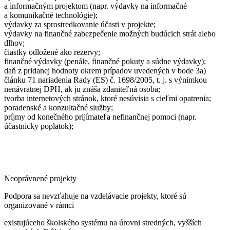
a informačným projektom (napr. výdavky na informačné
a komunikačné technológie);
výdavky za sprostredkovanie účasti v projekte;
výdavky na finančné zabezpečenie možných budúcich strát alebo
dlhov;
čiastky odložené ako rezervy;
finančné výdavky (penále, finančné pokuty a súdne výdavky);
daň z pridanej hodnoty okrem prípadov uvedených v bode 3a)
článku 71 nariadenia Rady (ES) č. 1698/2005, t. j. s výnimkou
nenávratnej DPH, ak ju znáša zdaniteľná osoba;
tvorba internetových stránok, ktoré nesúvisia s cieľmi opatrenia;
poradenské a konzultačné služby;
príjmy od konečného prijímateľa nefinančnej pomoci (napr.
účastnícky poplatok);
Neoprávnené projekty
Podpora sa nevzťahuje na vzdelávacie projekty, ktoré sú
organizované v rámci
existujúceho školského systému na úrovni stredných, vyšších