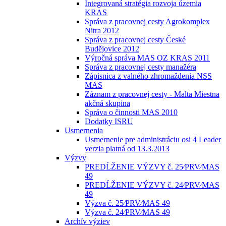
Integrovaná stratégia rozvoja územia
KRAS
Správa z pracovnej cesty Agrokomplex
Nitra 2012
Správa z pracovnej cesty České
Budějovice 2012
Výročná správa MAS OZ KRAS 2011
Správa z pracovnej cesty manažéra
Zápisnica z valného zhromaždenia NSS
MAS
Záznam z pracovnej cesty - Malta Miestna
akčná skupina
Správa o činnosti MAS 2010
Dodatky ISRU
Usmernenia
Usmernenie pre administráciu osi 4 Leader
verzia platná od 13.3.2013
Výzvy
PREDĹŽENIE VÝZVY č. 25⁄PRV⁄MAS
49
PREDĹŽENIE VÝZVY č. 24⁄PRV⁄MAS
49
Výzva č. 25⁄PRV⁄MAS 49
Výzva č. 24⁄PRV⁄MAS 49
Archív výziev