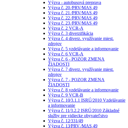
Výzva - autobusová preprava
Výzva č. 20 ⁄PRV⁄MAS 49
Výzva č. 21 ⁄PRV⁄MAS 49
Výzva č. 22 ⁄PRV⁄MAS 49
Výzva č. 23 ⁄PRV⁄MAS 49
Výzva č. 2 VCR-A
Výzva č. 3 diverzifikácia
Výzva č. 4 diverz. využívanie miest.
zdrojov
Výzva č. 5 vzdelávanie a informovanie
Výzva č. 6 VCR-A
Výzva č. 6 - POZOR ZMENA
ŽIADOSTI
Výzva č. 7 diverz. využívanie miest.
zdrojov
Výzva č. 7 - POZOR ZMENA
ŽIADOSTI
Výzva č. 8 vzdelávanie a informovanie
Výzva č. 9 VCR-B
Výzva č. 10⁄3.1.1 ISRÚ⁄2010 Vzdelávanie
a informovanie
Výzva č. 11⁄3.2.2 ISRÚ⁄2010 Základné
služby pre vidiecke obyvateľstvo
Výzva č. 12⁄331⁄49
Výzva č. 13⁄PRV ⁄MAS 49