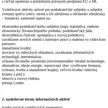
s cieľmi opatrenia a príslušnými právnymi predpismi EÚ a SR.
Vzdelávacie aktivity určené pre podnikateľské subjekty a subjekty
verejnej správy (obce, mestá a ich združenia a občianske združenia)
– tematicky zamerané najmä na:
ekonomiku podnikateľského subjektu (napr. legislatíva, riadenie
ekonomicky životaschopného podniku, podnikateľský plán,
diverzifikácia činností, spolupráca a rozvoj podnikov);
zavádzanie nových metód a nástrojov práce a riadenia vo vidieckom
priestore;
manažment kvality;
inovácie vo vidieckych oblastiach, zavádzanie informačných
technológií, internetizácia;
ochranu životného prostredia (environmentálne vhodné technológie,
alternatívne zdroje energie, separovaný zber, využívanie biomasy,
ochrana, tvorba a manažment krajiny, cieľová kvalita vidieckej
krajiny a pod.);
obnovu a rozvoj vidieka;
prístup Leader.
.
2. nasledovné formy informačných aktivít
tvorba nových vzdelávacích programov;