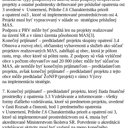
projekty a ostatné podmienky definované pre príslušné opatrenia osi
3 uvedené v Usmernení, Prílohe č.6 Charakteristika priorít
a opatrení osi3 , ktoré sú implementované prostredníctvom osi 4.
Projekt musí byť vypracovaný v súlade so stratégiou príslušnej
MAS.
Podpora z PRV môže byť použitá len na projekty realizované
na území SR a v rámci územia pôsobnosti MAS[3].
Konečný prijímateľ – predkladateľ projektu skupiny opatrení 3.4
Obnova a rozvoj obcí, občianskej vybavenosti a služieb ako súčasť
projektov realizovaných MAS, zahŕňajú aj obec, ktorá je pólom
rastu, resp. obce ktoré sú pólmi rastu. Z podpory sú však vylúčené
obce s počtom obyvateľov nad 20 000 (obec môže byť súčasťou
MAS, ale nemôže byť konečným prijímateľom – predkladateľom
projektu, avšak konečný prijímateľ – predkladateľ projektu z tejto
obce môže predkladať ŽoNFP (projekt) v rámci Výzvy
na implementáciu stratégie.
7. Konečný prijímateľ – predkladateľ projektu, ktorý žiada finančné
prostriedky z opatrenia 3.3 Vzdelávanie a informovanie - všetky
formy ďalšieho vzdelávania, ktoré sú predmetom projektu, uvedené
v časti Rozsah a činnosti, bod 1 predmetného opatrenia
v Usmernení, Prílohe č.6 Charakteristika priorít a opatrení osi 3,
ktoré sú implementované prostredníctvom osi 4, musia byť
akreditované Ministerstvom školstva SR. Potvrdenie o akreditácii
vzdelávacej aktivity musí byť vydaný na meno konečného