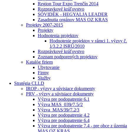
Region Tour Expo Trenčín 2014
Rozpravkové kráľovstvo
SÓVIDÉK - HEGYALJA LEADER
Zasadnutia orgánov MAS OZ KRAS
Projekty 2007-2015
Projekty
Hodnotenia projektov
Hodnotenie projektov v rámci 1. výzvy č.
1⁄3.2.2 ISRÚ⁄2010
Rozprávkové kráľovstvo
Zoznam podporených projektov
Katalóg firiem
Ubytovanie
Firmy
Služby
Stratégia CLLD
IROP - výzvy a súvisiace dokumenty
PRV - výzvy a súvisiace dokumenty
Výzva pre podopatrenie 6.1
Výzva MAS_039⁄⁄7.5⁄⁄2
Výzva_MAS⁄39⁄⁄7.2⁄3
Výzva pre podopatrenie 4.2
Výzva pre podopatrenie 6.4
Výzva pre podopatrenie 7.4 - pre obce z územia
MAS OZ KRAS