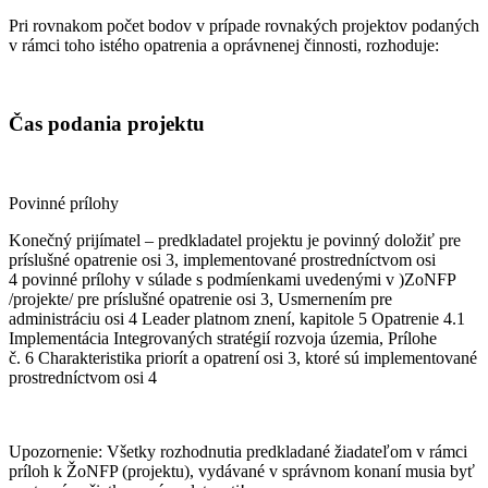
Pri rovnakom počet bodov v prípade rovnakých projektov podaných
v rámci toho istého opatrenia a oprávnenej činnosti, rozhoduje:
Čas podania projektu
Povinné prílohy
Konečný prijímatel – predkladatel projektu je povinný doložiť pre
príslušné opatrenie osi 3, implementované prostredníctvom osi
4 povinné prílohy v súlade s podmíenkami uvedenými v )ZoNFP
/projekte/ pre príslušné opatrenie osi 3, Usmernením pre
administráciu osi 4 Leader platnom znení, kapitole 5 Opatrenie 4.1
Implementácia Integrovaných stratégií rozvoja územia, Prílohe
č. 6 Charakteristika priorít a opatrení osi 3, ktoré sú implementované
prostredníctvom osi 4
Upozornenie: Všetky rozhodnutia predkladané žiadateľom v rámci
príloh k ŽoNFP (projektu), vydávané v správnom konaní musia byť