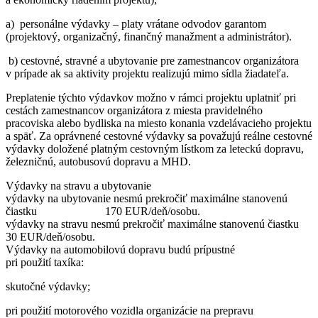
a) personálne výdavky – platy vrátane odvodov garantom
(projektový, organizačný, finančný manažment a administrátor).
b) cestovné, stravné a ubytovanie pre zamestnancov organizátora
v prípade ak sa aktivity projektu realizujú mimo sídla žiadateľa.
Preplatenie týchto výdavkov možno v rámci projektu uplatniť pri
cestách zamestnancov organizátora z miesta pravidelného
pracoviska alebo bydliska na miesto konania vzdelávacieho projektu
a späť. Za oprávnené cestovné výdavky sa považujú reálne cestovné
výdavky doložené platným cestovným lístkom za leteckú dopravu,
železničnú, autobusovú dopravu a MHD.
Výdavky na stravu a ubytovanie
výdavky na ubytovanie nesmú prekročiť maximálne stanovenú
čiastku 170 EUR/deň/osobu.
výdavky na stravu nesmú prekročiť maximálne stanovenú čiastku
30 EUR/deň/osobu.
Výdavky na automobilovú dopravu budú prípustné
pri použití taxíka:
skutočné výdavky;
pri použití motorového vozidla organizácie na prepravu