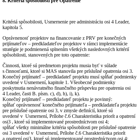
8. Kritériá spôsobilosti pre Opatrenie
Kritériá spôsobilosti, Usmernenie pre administráciu osi 4 Leader,
kapitola 5.
Oprávnenosť projektov na financovanie z PRV pre konečných
prijímateľov – predkladateľov projektov v rámci implementácie
stratégie je podmienená splnením všetkých nasledovných kritérií
spôsobilosti, stanovených pre toto opatrenie:
Činnosti, ktoré sú predmetom projektu musia byť v súlade
s činnosťami, ktoré si MAS stanovila pre príslušné opatrenia osi 3.
Konečný prijímateľ – predkladateľ projektu musí spĺňať podmienky
uvedené v Usmernení, kapitole 1. Všeobecné podmienky
poskytnutia nenávratného finančného príspevku pre opatrenia osi
4 Leader, časti B. písm. c), d), h), i), k).
Konečný prijímateľ – predkladateľ projektu je povinný:
spĺňať oprávnenosť konečného prijímateľa – predkladateľa projektu
pre príslušné opatrenie osi 3, v zmysle definícií, ktoré sú
uvedené v Usmernení, Prílohe č.6 Charakteristika priorít a opatrení
osi3 , ktoré sú implementované prostredníctvom osi 4;
spĺňať všetky minimálne kritéria spôsobilosti pre príslušné opatrenie
osi 3 uvedené v Usmernení, Prílohe č.6 Charakteristika priorít
a opatrení osi3, ktoré sú implementované prostredníctvom osi 4;