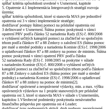
spĺňať kritéria spôsobilosti uvedené v Usmernení, kapitole
5. Opatrenie 4.1 Implementácia Integrovaných stratégií rozvoja
územia;
spĺňať kritéria spôsobilosti, ktoré si stanovila MAS pre jednotlivé
opatrenia osi 3 v rámci implementácie stratégie;
dodržiavať postupy štátnej pomoci na príslušné opatrenia osi
3 definované v Usmernení. Štátna pomoc poskytnutá v rámci
opatrení PRV podľa článku 52 nariadenia Rady (ES) č. 800/2008
o vyhlásení určitých kategórií pomoci za zlučiteľné so spoločným
trhom podľa článkov 87 a 88 Zmluvy o založení ES (štátna pomoc
pre malé a stredné podniky a nariadenia Komisie (ES) č. 1998/2006
o uplatňovaní článkov 87 a 88 zmluvy na pomoc de minimis. Štátna
pomoc poskytnutá v rámci opatrení PRV podľa článku
52 nariadenia Rady (ES) č. 1698/2005 sa poskytne v súlade
s nariadením Komisie (ES) č. 800/2008 o vyhlásení určitých
kategórií pomoci za zlučiteľné so spoločným trhom podľa článkov
87 a 88 Zmluvy o založení ES (štátna pomoc pre malé a stredné
podniky) a nariadenia Komisie (ES) č. 1998/2006 o uplatňovaní
článkov 87 a 88 zmluvy na pomoc de minimis[2].
dodržiavať oprávnené a neoprávnené výdavky, min. a max. výšku
oprávnených výdavkov na 1 projekt stanovených pre príslušné
opatrenia osi 3, ktoré si stanovila MAS v súlade s Usmernením,
kapitolou 1.Všeobecné podmienky poskytnutia nenávratného
finančného príspevku pre opatrenia osi 4 Leader;
dodržiavať typy podporených aktivít, druh podpory, neoprávnené