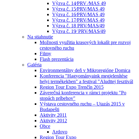
Výzva č. 14⁄PRV ⁄MAS 49
Výzva č. 15⁄PRV⁄MAS 49
Výzva č. 16⁄PRV⁄MAS 49
Výzva č. 17⁄PRV⁄MAS 49
Výzva č. 18 PRV⁄MAS⁄49
Výzva č. 19⁄ PRV⁄MAS⁄49
Na stiahnutie
Možnosti využitia krasových lokalít pre rozvoj
cestovného ruchu
Filmy
Flash prezentácia
Galéria
Environmentálny deň v Mikroregióne Domica
Konferencia "Hagyományaink megjelenítése
helyi termékekben" a festival "Aludttej fesztivál
Region Tour Expo Trenčín 2015
Záverečná konferencia v rámci projektu "Po
stopách príbehov"
Výstava cestovného ruchu – Utazás 2015 v
Budapešti
Aktivity 2011
Aktivity 2012
Obce
Ardovo
Region Tour Expo