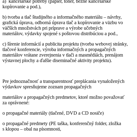
a) kancelárske potreby (papier, toner, bežné kancelárske
kopírovanie a pod.),
b) tvorba a tlač študijného a informačného materiálu – návrhy,
grafická úprava, odborná úprava tlač a kopírovanie a väzbu vo
väčších množstvách pri príprave a výrobe učebných
materiálov, výdavky spojené s poštovou distribúciou a pod.,
c) šírenie informácií a publicita projektu (tvorba webovej stránky,
tlačové konferencie, výroba informačných a propagačných
materiálov vrátane zverejnenia v tlači a masmédiách, prenájom
výstavnej plochy a ďalšie diseminačné aktivity projektu).
Pre jednoznačnosť a transparentnosť preplácania vynaložených
výdavkov spresňujeme zoznam propagačných
materiálov a propagačných predmetov, ktoré možno považovať
za oprávnené:
o propagačné materiály (tlačené, DVD a CD nosiče)
o propagačné predmety (PE taška, konferenčný folder, zložka
s klopou – obal na písomnosti,