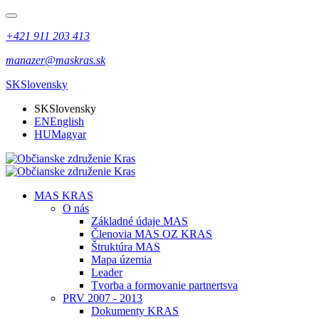
+421 911 203 413
manazer@maskras.sk
SK
Slovensky
SK
Slovensky
EN
English
HU
Magyar
MAS KRAS
O nás
Základné údaje MAS
Členovia MAS OZ KRAS
Štruktúra MAS
Mapa územia
Leader
Tvorba a formovanie partnertsva
PRV 2007 - 2013
Dokumenty KRAS