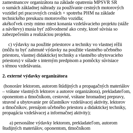
zamestnancov organizátora na základe opatrenia MPSVR SR
o sumách základnej náhrady za používanie cestných motorových
vozidiel pri pracovných cestách + spotreba PHM na základe
technického preukazu motorového vozidla;
akékoľvek cesty mimo miest konania vzdelávacieho projektu (stáže
a návštevy) musia byť zdôvodnené ako cesty, ktoré súvisia so
zabezpečením a realizáciou projektu.
c) výdavky na použitie priestorov a techniky vo vlastnej réžii
(môžu tu byť zahrnuté výdavky na použitie vlastného učebného
priestoru, vlastnej didaktickej techniky a vlastného ubytovacieho
priestoru) v súlade s interným predpisom a pomôcky súvisiace
s témou vzdelávania.
2. externé výdavky organizátora
(honoráre lektorom, autorom štúdijných a propagačných materiálov
– vrátane vlastných lektorov a autorov organizátora), prekladateľom,
oponentom a tlmočníkom, cestovné, vrátane hromadnej prepravy,
stravné a ubytovanie pre účastníkov vzdelávacej aktivity, lektorov
a tlmočníkov, prenájom učebného priestoru a didaktickej techniky,
propagácia vzdelávacej a informačnej aktivity);
a) personálne výdavky lektorom, prekladateľom, autorom
študijných materiálov, oponentom, tlmočníkom