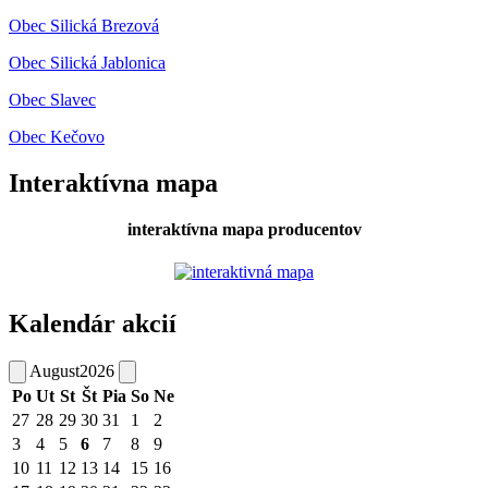
Obec Silická Brezová
Obec Silická Jablonica
Obec Slavec
Obec Kečovo
Interaktívna mapa
interaktívna mapa producentov
Kalendár akcií
August
2026
Po
Ut
St
Št
Pia
So
Ne
27
28
29
30
31
1
2
3
4
5
6
7
8
9
10
11
12
13
14
15
16