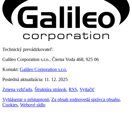
Technický prevádzkovateľ:
Galileo Corporation s.r.o., Čierna Voda 468, 925 06
Kontakt:
Galileo Corporation s.r.o.
Posledná aktualizácia: 11. 12. 2025
Zmena vzhľadu
,
Štruktúra stránok
,
RSS
,
Vytlačiť
Vyhlásenie o prístupnosti
,
Za obsah zodpovedá správca obsahu
,
Cookies
,
Webové sídlo