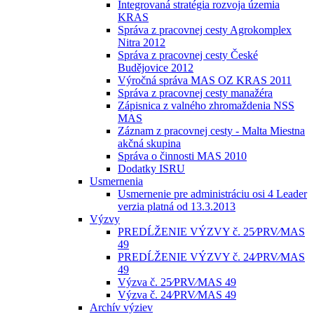
Integrovaná stratégia rozvoja územia
KRAS
Správa z pracovnej cesty Agrokomplex
Nitra 2012
Správa z pracovnej cesty České
Budějovice 2012
Výročná správa MAS OZ KRAS 2011
Správa z pracovnej cesty manažéra
Zápisnica z valného zhromaždenia NSS
MAS
Záznam z pracovnej cesty - Malta Miestna
akčná skupina
Správa o činnosti MAS 2010
Dodatky ISRU
Usmernenia
Usmernenie pre administráciu osi 4 Leader
verzia platná od 13.3.2013
Výzvy
PREDĹŽENIE VÝZVY č. 25⁄PRV⁄MAS
49
PREDĹŽENIE VÝZVY č. 24⁄PRV⁄MAS
49
Výzva č. 25⁄PRV⁄MAS 49
Výzva č. 24⁄PRV⁄MAS 49
Archív výziev