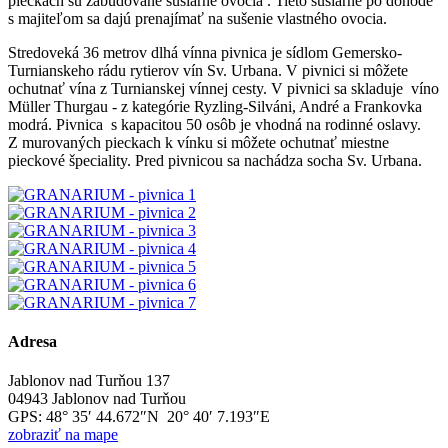
pieckach sú zabudované sušiarne ovocia . Tieto sušiarne po dohode
s majiteľom sa dajú prenajímať na sušenie vlastného ovocia.
Stredoveká 36 metrov dlhá vínna pivnica je sídlom Gemersko-
Turnianskeho rádu rytierov vín Sv. Urbana. V pivnici si môžete
ochutnať vína z Turnianskej vínnej cesty. V pivnici sa skladuje víno
Müller Thurgau - z kategórie Ryzling-Silváni, André a Frankovka
modrá. Pivnica s kapacitou 50 osôb je vhodná na rodinné oslavy.
Z murovaných pieckach k vínku si môžete ochutnať miestne
pieckové špeciality. Pred pivnicou sa nachádza socha Sv. Urbana.
Adresa
Jablonov nad Turňou 137
04943 Jablonov nad Turňou
GPS:
48° 35′ 44.672″N 20° 40′ 7.193″E
zobraziť na mape