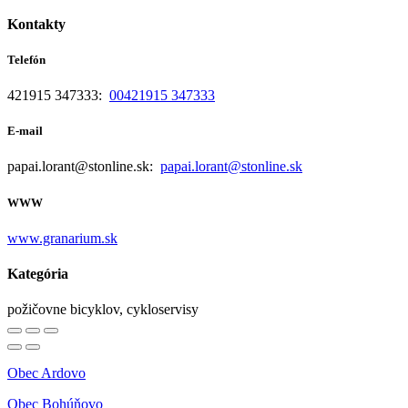
Kontakty
Telefón
421915 347333:
00421915 347333
E-mail
papai.lorant@stonline.sk:
papai.lorant@stonline.sk
WWW
www.granarium.sk
Kategória
požičovne bicyklov, cykloservisy
Obec Ardovo
Obec Bohúňovo