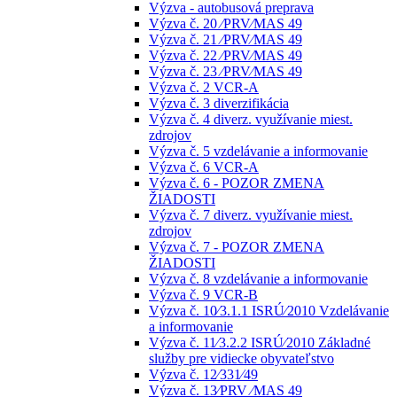
Výzva - autobusová preprava
Výzva č. 20 ⁄PRV⁄MAS 49
Výzva č. 21 ⁄PRV⁄MAS 49
Výzva č. 22 ⁄PRV⁄MAS 49
Výzva č. 23 ⁄PRV⁄MAS 49
Výzva č. 2 VCR-A
Výzva č. 3 diverzifikácia
Výzva č. 4 diverz. využívanie miest.
zdrojov
Výzva č. 5 vzdelávanie a informovanie
Výzva č. 6 VCR-A
Výzva č. 6 - POZOR ZMENA
ŽIADOSTI
Výzva č. 7 diverz. využívanie miest.
zdrojov
Výzva č. 7 - POZOR ZMENA
ŽIADOSTI
Výzva č. 8 vzdelávanie a informovanie
Výzva č. 9 VCR-B
Výzva č. 10⁄3.1.1 ISRÚ⁄2010 Vzdelávanie
a informovanie
Výzva č. 11⁄3.2.2 ISRÚ⁄2010 Základné
služby pre vidiecke obyvateľstvo
Výzva č. 12⁄331⁄49
Výzva č. 13⁄PRV ⁄MAS 49