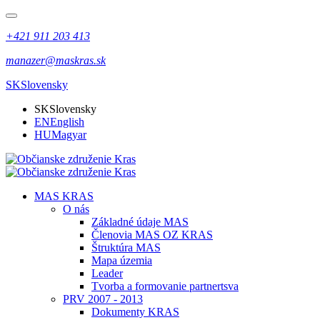
+421 911 203 413
manazer@maskras.sk
SK
Slovensky
SK
Slovensky
EN
English
HU
Magyar
MAS KRAS
O nás
Základné údaje MAS
Členovia MAS OZ KRAS
Štruktúra MAS
Mapa územia
Leader
Tvorba a formovanie partnertsva
PRV 2007 - 2013
Dokumenty KRAS