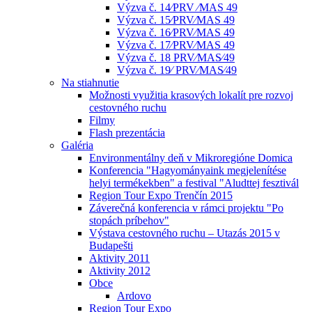
Výzva č. 14⁄PRV ⁄MAS 49
Výzva č. 15⁄PRV⁄MAS 49
Výzva č. 16⁄PRV⁄MAS 49
Výzva č. 17⁄PRV⁄MAS 49
Výzva č. 18 PRV⁄MAS⁄49
Výzva č. 19⁄ PRV⁄MAS⁄49
Na stiahnutie
Možnosti využitia krasových lokalít pre rozvoj
cestovného ruchu
Filmy
Flash prezentácia
Galéria
Environmentálny deň v Mikroregióne Domica
Konferencia "Hagyományaink megjelenítése
helyi termékekben" a festival "Aludttej fesztivál
Region Tour Expo Trenčín 2015
Záverečná konferencia v rámci projektu "Po
stopách príbehov"
Výstava cestovného ruchu – Utazás 2015 v
Budapešti
Aktivity 2011
Aktivity 2012
Obce
Ardovo
Region Tour Expo