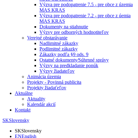
Výzva pre podopatrenie 7.5 - pre obce z územia
MAS KRAS
Výzva pre podopatrenie 7.2 - pre obce z úemia
MAS KRAS
Dokumenty na stiahnutie
Výzvy pre odborných hodnotiteľov
Verejné obstarávanie
Nadlimitné zákazky
Podlimitné zákazky
Zákazky podľa §9 ods. 9
Ostatné dokumenty⁄Súhrnné správy
Výzvy na predkladanie ponúk
Výzvy žiadateľov
Animácia územia
Projekty - Povinná publicita
Projekty žiadaťeľov
Aktuálne
Aktuality
Kalendár akcií
Kontakt
SK
Slovensky
SK
Slovensky
EN
English