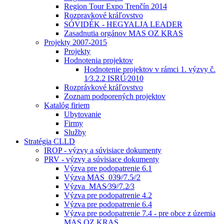
Region Tour Expo Trenčín 2014
Rozpravkové kráľovstvo
SÓVIDÉK - HEGYALJA LEADER
Zasadnutia orgánov MAS OZ KRAS
Projekty 2007-2015
Projekty
Hodnotenia projektov
Hodnotenie projektov v rámci 1. výzvy č.
1⁄3.2.2 ISRÚ⁄2010
Rozprávkové kráľovstvo
Zoznam podporených projektov
Katalóg firiem
Ubytovanie
Firmy
Služby
Stratégia CLLD
IROP - výzvy a súvisiace dokumenty
PRV - výzvy a súvisiace dokumenty
Výzva pre podopatrenie 6.1
Výzva MAS_039⁄⁄7.5⁄⁄2
Výzva_MAS⁄39⁄⁄7.2⁄3
Výzva pre podopatrenie 4.2
Výzva pre podopatrenie 6.4
Výzva pre podopatrenie 7.4 - pre obce z územia
MAS OZ KRAS