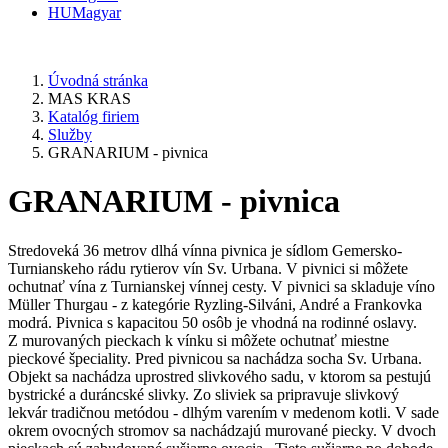
HU
Magyar
Úvodná stránka
MAS KRAS
Katalóg firiem
Služby
GRANARIUM - pivnica
GRANARIUM - pivnica
Stredoveká 36 metrov dlhá vínna pivnica je sídlom Gemersko-
Turnianskeho rádu rytierov vín Sv. Urbana. V pivnici si môžete
ochutnať vína z Turnianskej vínnej cesty. V pivnici sa skladuje víno
Müller Thurgau - z kategórie Ryzling-Silváni, André a Frankovka
modrá. Pivnica s kapacitou 50 osôb je vhodná na rodinné oslavy.
Z murovaných pieckach k vínku si môžete ochutnať miestne
pieckové špeciality. Pred pivnicou sa nachádza socha Sv. Urbana.
Objekt sa nachádza uprostred slivkového sadu, v ktorom sa pestujú
bystrické a duráncské slivky. Zo sliviek sa pripravuje slivkový
lekvár tradičnou metódou - dlhým varením v medenom kotli. V sade
okrem ovocných stromov sa nachádzajú murované piecky. V dvoch