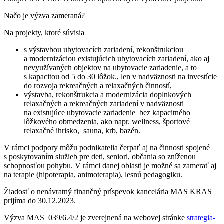
Načo je výzva zameraná?
Na projekty, ktoré súvisia
s výstavbou ubytovacích zariadení, rekonštrukciou
a modernizáciou existujúcich ubytovacích zariadení, ako aj
nevyužívaných objektov na ubytovacie zariadenie, a to
s kapacitou od 5 do 30 lôžok., len v nadväznosti na investície
do rozvoja rekreačných a relaxačných činností,
výstavba, rekonštrukcia a modernizácia doplnkových
relaxačných a rekreačných zariadení v nadväznosti
na existujúce ubytovacie zariadenie bez kapacitného
lôžkového obmedzenia, ako napr. wellness, športové
relaxačné ihrisko, sauna, krb, bazén.
V rámci podpory môžu podnikatelia čerpať aj na činnosti spojené
s poskytovaním služieb pre deti, seniori, občania so zníženou
schopnosťou pohybu. V rámci danej oblasti je možné sa zamerať aj
na terapie (hipoterapia, animoterapia), lesnú pedagogiku.
Žiadosť o nenávratný finančný príspevok kancelária MAS KRAS
prijíma do 30.12.2023.
Výzva MAS_039/6.4/2 je zverejnená na webovej stránke
strategia-