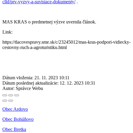
clld/prv-vyzvy-a-suvisiace-dokumenty/
.
MAS KRAS o predmetnej výzve uvernila článok.
Link:
https://tlacovespravy.sme.sk/c/23245012/mas-kras-podpori-vidiecky-
cestovny-ruch-a-agroturistiku.html
Dátum vloženia:
21. 11. 2023 10:11
Dátum poslednej aktualizácie:
12. 12. 2023 10:31
Autor:
Správce Webu
Obec Ardovo
Obec Bohúňovo
Obec Bretka