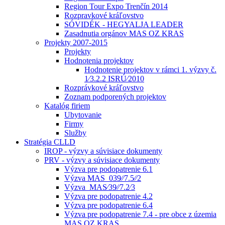
Region Tour Expo Trenčín 2014
Rozpravkové kráľovstvo
SÓVIDÉK - HEGYALJA LEADER
Zasadnutia orgánov MAS OZ KRAS
Projekty 2007-2015
Projekty
Hodnotenia projektov
Hodnotenie projektov v rámci 1. výzvy č.
1⁄3.2.2 ISRÚ⁄2010
Rozprávkové kráľovstvo
Zoznam podporených projektov
Katalóg firiem
Ubytovanie
Firmy
Služby
Stratégia CLLD
IROP - výzvy a súvisiace dokumenty
PRV - výzvy a súvisiace dokumenty
Výzva pre podopatrenie 6.1
Výzva MAS_039⁄⁄7.5⁄⁄2
Výzva_MAS⁄39⁄⁄7.2⁄3
Výzva pre podopatrenie 4.2
Výzva pre podopatrenie 6.4
Výzva pre podopatrenie 7.4 - pre obce z územia
MAS OZ KRAS