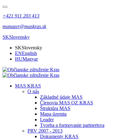
+421 911 203 413
manazer@maskras.sk
SK
Slovensky
SK
Slovensky
EN
English
HU
Magyar
MAS KRAS
O nás
Základné údaje MAS
Členovia MAS OZ KRAS
Štruktúra MAS
Mapa územia
Leader
Tvorba a formovanie partnertsva
PRV 2007 - 2013
Dokumenty KRAS