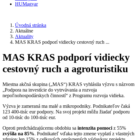
HU
Magyar
Úvodná stránka
Aktuálne
Aktuality
MAS KRAS podporí vidiecky cestovný ruch ...
MAS KRAS podporí vidiecky
cestovný ruch a agroturistiku
Miestna akčná skupina („MAS“) KRAS vyhlásila výzvu s názvom
„Podpora na investície do vytrvávania a rozvoja
nepoľnohospodárskych činností“ z Programu rozvoja vidieka.
Výzva je zameraná ma malé a mikropodniky. Podnikateľov čaká
123 400-tisíc eur podpory. Na svoj projekt môžu žiadať podporu
od 10-tisíc do 100-tisíc eur.
Oproti predchádzajúcemu obdobiu sa
intenzita pomoci
z 55%
zvýšila na 85%
. Podnikateľ vďaka tejto zmene vyplatí z vlastných
zdrojov len 15% z celkových oprávnených výdavkov projektu.