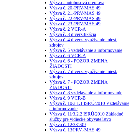
Výzva - autobusová preprava
Výzva č. 20 ⁄PRV⁄MAS 49
Výzva č. 21 ⁄PRV⁄MAS 49
Výzva č. 22 ⁄PRV⁄MAS 49
Výzva č. 23 ⁄PRV⁄MAS 49
Výzva č. 2 VCR-A
Výzva č. 3 diverzifikácia
Výzva č. 4 diverz. využívanie miest.
zdrojov
Výzva č. 5 vzdelávanie a informovanie
Výzva č. 6 VCR-A
Výzva č. 6 - POZOR ZMENA
ŽIADOSTI
Výzva č. 7 diverz. využívanie miest.
zdrojov
Výzva č. 7 - POZOR ZMENA
ŽIADOSTI
Výzva č. 8 vzdelávanie a informovanie
Výzva č. 9 VCR-B
Výzva č. 10⁄3.1.1 ISRÚ⁄2010 Vzdelávanie
a informovanie
Výzva č. 11⁄3.2.2 ISRÚ⁄2010 Základné
služby pre vidiecke obyvateľstvo
Výzva č. 12⁄331⁄49
Výzva č. 13⁄PRV ⁄MAS 49