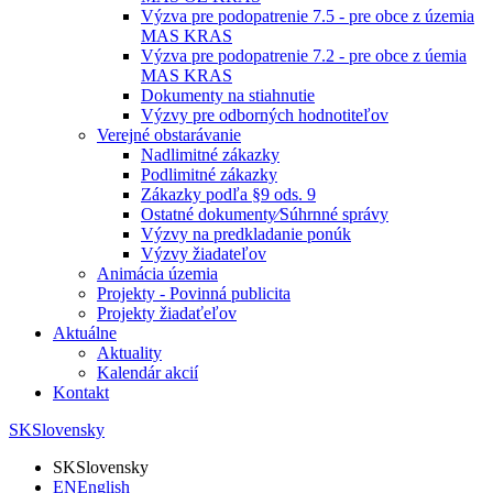
Výzva pre podopatrenie 7.5 - pre obce z územia
MAS KRAS
Výzva pre podopatrenie 7.2 - pre obce z úemia
MAS KRAS
Dokumenty na stiahnutie
Výzvy pre odborných hodnotiteľov
Verejné obstarávanie
Nadlimitné zákazky
Podlimitné zákazky
Zákazky podľa §9 ods. 9
Ostatné dokumenty⁄Súhrnné správy
Výzvy na predkladanie ponúk
Výzvy žiadateľov
Animácia územia
Projekty - Povinná publicita
Projekty žiadaťeľov
Aktuálne
Aktuality
Kalendár akcií
Kontakt
SK
Slovensky
SK
Slovensky
EN
English