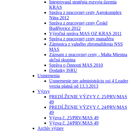
Integrovaná stratégia rozvoja územia
KRAS
Správa z pracovnej cesty Agrokomplex
Nitra 2012
Správa z pracovnej cesty České
Budějovice 2012
Výročná správa MAS OZ KRAS 2011
Správa z pracovnej cesty manažéra
Zápisnica z valného zhromaždenia NSS
MAS
Záznam z pracovnej cesty - Malta Miestna
akčná skupina
Správa o činnosti MAS 2010
Dodatky ISRU
Usmernenia
Usmernenie pre administráciu osi 4 Leader
verzia platná od 13.3.2013
Výzvy
PREDĹŽENIE VÝZVY č. 25⁄PRV⁄MAS
49
PREDĹŽENIE VÝZVY č. 24⁄PRV⁄MAS
49
Výzva č. 25⁄PRV⁄MAS 49
Výzva č. 24⁄PRV⁄MAS 49
Archív výziev