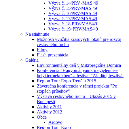
Výzva č. 14⁄PRV ⁄MAS 49
Výzva č. 15⁄PRV⁄MAS 49
Výzva č. 16⁄PRV⁄MAS 49
Výzva č. 17⁄PRV⁄MAS 49
Výzva č. 18 PRV⁄MAS⁄49
Výzva č. 19⁄ PRV⁄MAS⁄49
Na stiahnutie
Možnosti využitia krasových lokalít pre rozvoj
cestovného ruchu
Filmy
Flash prezentácia
Galéria
Environmentálny deň v Mikroregióne Domica
Konferencia "Hagyományaink megjelenítése
helyi termékekben" a festival "Aludttej fesztivál
Region Tour Expo Trenčín 2015
Záverečná konferencia v rámci projektu "Po
stopách príbehov"
Výstava cestovného ruchu – Utazás 2015 v
Budapešti
Aktivity 2011
Aktivity 2012
Obce
Ardovo
Region Tour Expo