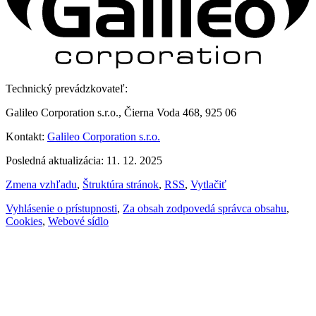
Technický prevádzkovateľ:
Galileo Corporation s.r.o., Čierna Voda 468, 925 06
Kontakt:
Galileo Corporation s.r.o.
Posledná aktualizácia: 11. 12. 2025
Zmena vzhľadu
,
Štruktúra stránok
,
RSS
,
Vytlačiť
Vyhlásenie o prístupnosti
,
Za obsah zodpovedá správca obsahu
,
Cookies
,
Webové sídlo