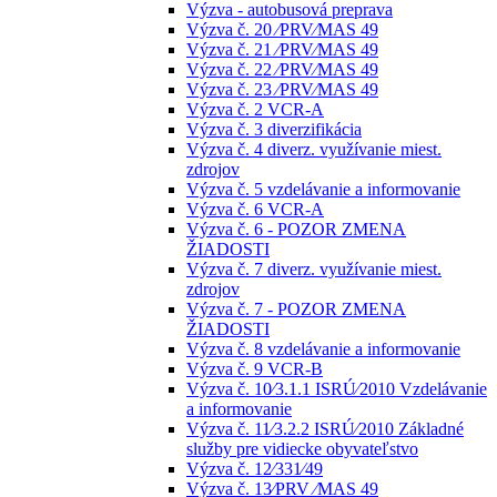
Výzva - autobusová preprava
Výzva č. 20 ⁄PRV⁄MAS 49
Výzva č. 21 ⁄PRV⁄MAS 49
Výzva č. 22 ⁄PRV⁄MAS 49
Výzva č. 23 ⁄PRV⁄MAS 49
Výzva č. 2 VCR-A
Výzva č. 3 diverzifikácia
Výzva č. 4 diverz. využívanie miest.
zdrojov
Výzva č. 5 vzdelávanie a informovanie
Výzva č. 6 VCR-A
Výzva č. 6 - POZOR ZMENA
ŽIADOSTI
Výzva č. 7 diverz. využívanie miest.
zdrojov
Výzva č. 7 - POZOR ZMENA
ŽIADOSTI
Výzva č. 8 vzdelávanie a informovanie
Výzva č. 9 VCR-B
Výzva č. 10⁄3.1.1 ISRÚ⁄2010 Vzdelávanie
a informovanie
Výzva č. 11⁄3.2.2 ISRÚ⁄2010 Základné
služby pre vidiecke obyvateľstvo
Výzva č. 12⁄331⁄49
Výzva č. 13⁄PRV ⁄MAS 49