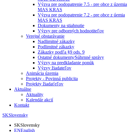
Výzva pre podopatrenie 7.5 - pre obce z územia
MAS KRAS
Výzva pre podopatrenie 7.2 - pre obce z úemia
MAS KRAS
Dokumenty na stiahnutie
Výzvy pre odborných hodnotiteľov
Verejné obstarávanie
Nadlimitné zákazky
Podlimitné zákazky
Zákazky podľa §9 ods. 9
Ostatné dokumenty⁄Súhrnné správy
Výzvy na predkladanie ponúk
Výzvy žiadateľov
Animácia územia
Projekty - Povinná publicita
Projekty žiadaťeľov
Aktuálne
Aktuality
Kalendár akcií
Kontakt
SK
Slovensky
SK
Slovensky
EN
English