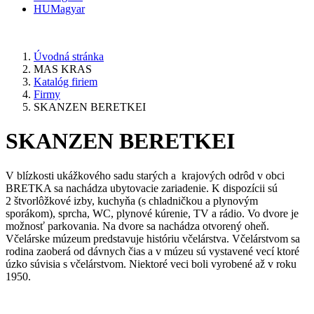
HU
Magyar
Úvodná stránka
MAS KRAS
Katalóg firiem
Firmy
SKANZEN BERETKEI
SKANZEN BERETKEI
V blízkosti ukážkového sadu starých a krajových odrôd v obci
BRETKA sa nachádza ubytovacie zariadenie. K dispozícii sú
2 štvorlôžkové izby, kuchyňa (s chladničkou a plynovým
sporákom), sprcha, WC, plynové kúrenie, TV a rádio. Vo dvore je
možnosť parkovania. Na dvore sa nachádza otvorený oheň.
Včelárske múzeum predstavuje históriu včelárstva. Včelárstvom sa
rodina zaoberá od dávnych čias a v múzeu sú vystavené vecí ktoré
úzko súvisia s včelárstvom. Niektoré veci boli vyrobené až v roku
1950.