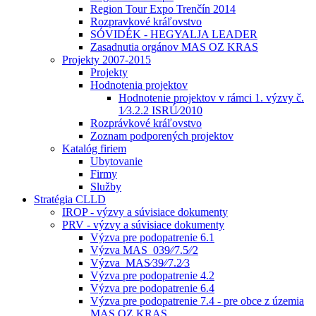
Region Tour Expo Trenčín 2014
Rozpravkové kráľovstvo
SÓVIDÉK - HEGYALJA LEADER
Zasadnutia orgánov MAS OZ KRAS
Projekty 2007-2015
Projekty
Hodnotenia projektov
Hodnotenie projektov v rámci 1. výzvy č.
1⁄3.2.2 ISRÚ⁄2010
Rozprávkové kráľovstvo
Zoznam podporených projektov
Katalóg firiem
Ubytovanie
Firmy
Služby
Stratégia CLLD
IROP - výzvy a súvisiace dokumenty
PRV - výzvy a súvisiace dokumenty
Výzva pre podopatrenie 6.1
Výzva MAS_039⁄⁄7.5⁄⁄2
Výzva_MAS⁄39⁄⁄7.2⁄3
Výzva pre podopatrenie 4.2
Výzva pre podopatrenie 6.4
Výzva pre podopatrenie 7.4 - pre obce z územia
MAS OZ KRAS