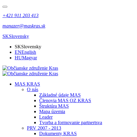
+421 911 203 413
manazer@maskras.sk
SK
Slovensky
SK
Slovensky
EN
English
HU
Magyar
MAS KRAS
O nás
Základné údaje MAS
Členovia MAS OZ KRAS
Štruktúra MAS
Mapa územia
Leader
Tvorba a formovanie partnertsva
PRV 2007 - 2013
Dokumenty KRAS