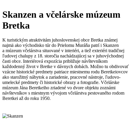
Skanzen a včelárske múzeum
Bretka
K turistickým atraktivitám juhoslovenskej obce Bretka známej
najmä ako východisko túr do Prielomu Muráňa patrí i Skanzen
a múzeum včelárstva situované v interiéri, a tiež exteriéri tradičnej
ľudovej chalupy z 18. storočia nachádzajúcej sa v juhovýchodnej
časti obce. Interiérová expozícia približuje návštevníkom
každodenný život v Bretke v dávnych dobách. Možno tu obdivovať
vzácne historické predmety patriace miestnemu rodu Beretkeiovcov
ako starožitný nábytok a zariadenie, pracovné nástroje, ľudovo-
umelecké predmety či historické obrazy a fotografie. Včelárske
múzeum Jána Beretkeiho zriadené vo dvore objektu zoznámi
návštevníkov s miestnym vývojom včelárstva pestovaného rodom
Beretkei až do roku 1950.