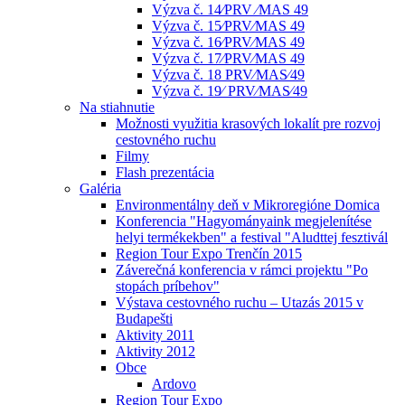
Výzva č. 14⁄PRV ⁄MAS 49
Výzva č. 15⁄PRV⁄MAS 49
Výzva č. 16⁄PRV⁄MAS 49
Výzva č. 17⁄PRV⁄MAS 49
Výzva č. 18 PRV⁄MAS⁄49
Výzva č. 19⁄ PRV⁄MAS⁄49
Na stiahnutie
Možnosti využitia krasových lokalít pre rozvoj
cestovného ruchu
Filmy
Flash prezentácia
Galéria
Environmentálny deň v Mikroregióne Domica
Konferencia "Hagyományaink megjelenítése
helyi termékekben" a festival "Aludttej fesztivál
Region Tour Expo Trenčín 2015
Záverečná konferencia v rámci projektu "Po
stopách príbehov"
Výstava cestovného ruchu – Utazás 2015 v
Budapešti
Aktivity 2011
Aktivity 2012
Obce
Ardovo
Region Tour Expo