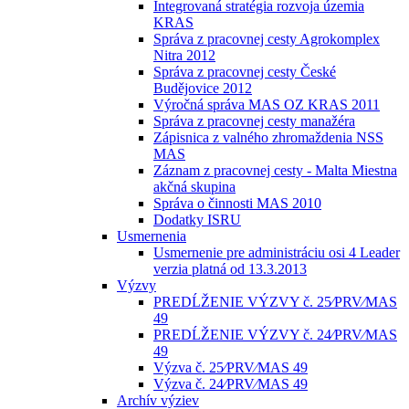
Integrovaná stratégia rozvoja územia
KRAS
Správa z pracovnej cesty Agrokomplex
Nitra 2012
Správa z pracovnej cesty České
Budějovice 2012
Výročná správa MAS OZ KRAS 2011
Správa z pracovnej cesty manažéra
Zápisnica z valného zhromaždenia NSS
MAS
Záznam z pracovnej cesty - Malta Miestna
akčná skupina
Správa o činnosti MAS 2010
Dodatky ISRU
Usmernenia
Usmernenie pre administráciu osi 4 Leader
verzia platná od 13.3.2013
Výzvy
PREDĹŽENIE VÝZVY č. 25⁄PRV⁄MAS
49
PREDĹŽENIE VÝZVY č. 24⁄PRV⁄MAS
49
Výzva č. 25⁄PRV⁄MAS 49
Výzva č. 24⁄PRV⁄MAS 49
Archív výziev